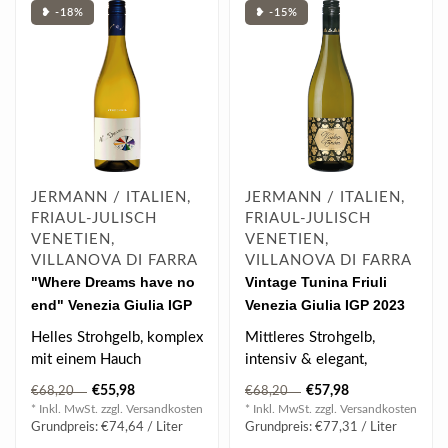
❥ -18%
❥ -15%
JERMANN / ITALIEN,
JERMANN / ITALIEN,
FRIAUL-JULISCH
FRIAUL-JULISCH
VENETIEN,
VENETIEN,
VILLANOVA DI FARRA
VILLANOVA DI FARRA
"Where Dreams have no
Vintage Tunina Friuli
end" Venezia Giulia IGP
Venezia Giulia IGP 2023
2022 0.75 l
0.75 l
Helles Strohgelb, komplex
Mittleres Strohgelb,
mit einem Hauch
intensiv & elegant,
vornehmer Eleganz,
anhaltend & ausgeglichen,
€55,98
€57,98
€68,20
€68,20
exotische Spuren re..
Honig & Wiese..
* Inkl. MwSt. zzgl.
Versandkosten
* Inkl. MwSt. zzgl.
Versandkosten
Grundpreis: €74,64 / Liter
Grundpreis: €77,31 / Liter