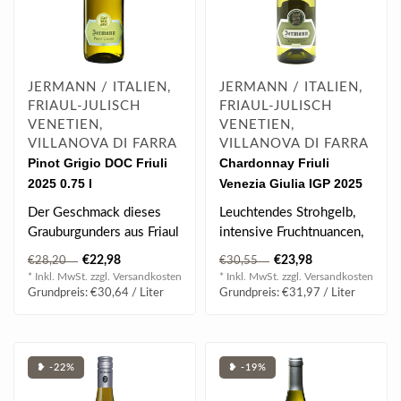
JERMANN / ITALIEN,
JERMANN / ITALIEN,
FRIAUL-JULISCH
FRIAUL-JULISCH
VENETIEN,
VENETIEN,
VILLANOVA DI FARRA
VILLANOVA DI FARRA
Pinot Grigio DOC Friuli
Chardonnay Friuli
2025 0.75 l
Venezia Giulia IGP 2025
0.75 l
Der Geschmack dieses
Leuchtendes Strohgelb,
Grauburgunders aus Friaul
intensive Fruchtnuancen,
ist trocken, weich und
ein Hauch Banane,
€22,98
€23,98
€28,20
€30,55
besonders ..
facettenreiche..
* Inkl. MwSt. zzgl.
Versandkosten
* Inkl. MwSt. zzgl.
Versandkosten
Grundpreis: €30,64 / Liter
Grundpreis: €31,97 / Liter
❥ -22%
❥ -19%