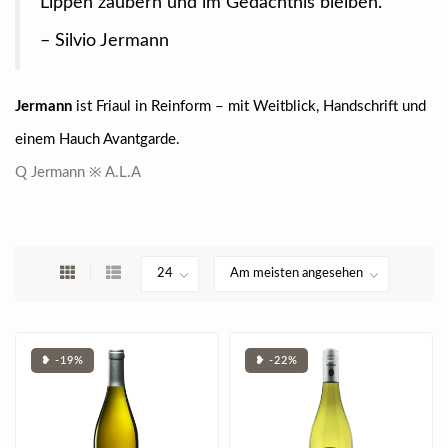
Lippen zaubern und im Gedächtnis bleiben.“
– Silvio Jermann
Jermann
ist Friaul in Reinform – mit Weitblick, Handschrift und
einem Hauch Avantgarde.
Q Jermann ※ A.L.A
❥ -19%
❥ -22%