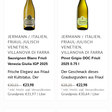
JERMANN / ITALIEN,
JERMANN / ITALIEN,
FRIAUL-JULISCH
FRIAUL-JULISCH
VENETIEN,
VENETIEN,
VILLANOVA DI FARRA
VILLANOVA DI FARRA
Sauvignon Blanc Friuli
Pinot Grigio DOC Friuli
Venezia Giulia IGP 2025
2025 0.75 l
0.75 l
Frische Eleganz aus Friaul
Der Geschmack dieses
mit Kultstatus. Der
Grauburgunders aus Friaul
Sauvignon Blanc 2025
ist trocken, weich und
€23,98
€22,98
€30,55
€28,20
von Jermann ..
besonders ..
* Inkl. MwSt. zzgl.
Versandkosten
* Inkl. MwSt. zzgl.
Versandkosten
Grundpreis: €31,97 / Liter
Grundpreis: €30,64 / Liter