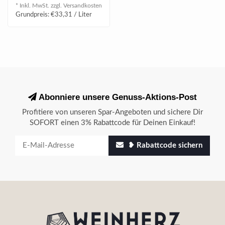
mineralische Duf..
* Inkl. MwSt. zzgl.
Versandkosten
Grundpreis: €33,31 / Liter
Abonniere unsere Genuss-Aktions-Post
Profitiere von unseren Spar-Angeboten und sichere Dir
SOFORT einen 3% Rabattcode für Deinen Einkauf!
❥ Rabattcode sichern