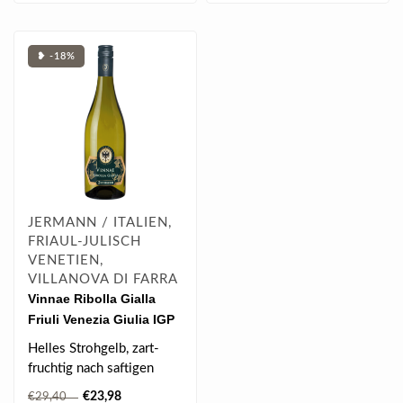
❥ -18%
JERMANN / ITALIEN,
FRIAUL-JULISCH
VENETIEN,
VILLANOVA DI FARRA
Vinnae Ribolla Gialla
Friuli Venezia Giulia IGP
2025 0.75 l
Helles Strohgelb, zart-
fruchtig nach saftigen
Äpfeln, elegante
€23,98
€29,40