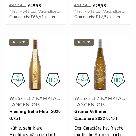
Frucht, feiner Würze,
€49,98
€29,98
€62,35
€35,25
elegantem ..
* Inkl. MwSt. zzgl.
Versandkosten
* Inkl. MwSt. zzgl.
Versandkosten
Grundpreis: €66,64 / Liter
Grundpreis: €19,99 / Liter
❥ -18%
❥ -15%
WESZELI / KAMPTAL,
WESZELI / KAMPTAL,
LANGENLOIS
LANGENLOIS
Riesling Belle Fleur 2020
Grüner Veltliner
0.75 l
Caractère 2022 0.75 l
Kühle, sehr klare
Der Caractère hat frische
Fruchtausprägung, duftig,
exotische Aromen nach