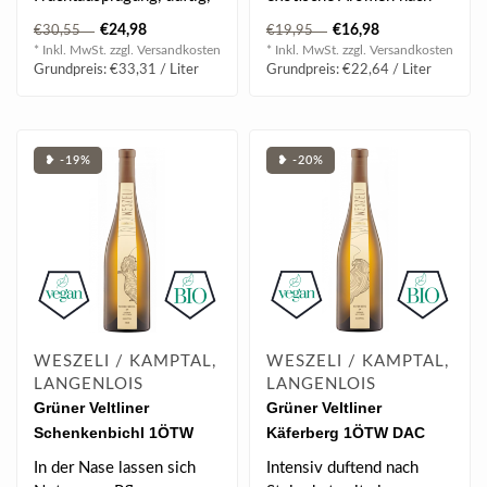
lebhaft und frisch,
Ananas und Mango aber
€24,98
€16,98
€30,55
€19,95
Weingartenpfir..
auch Krä..
* Inkl. MwSt. zzgl.
Versandkosten
* Inkl. MwSt. zzgl.
Versandkosten
Grundpreis: €33,31 / Liter
Grundpreis: €22,64 / Liter
❥ -19%
❥ -20%
WESZELI / KAMPTAL,
WESZELI / KAMPTAL,
LANGENLOIS
LANGENLOIS
Grüner Veltliner
Grüner Veltliner
Schenkenbichl 1ÖTW
Käferberg 1ÖTW DAC
DAC Reserve 2018 0.75 l
Reserve 2018 0.75 l
In der Nase lassen sich
Intensiv duftend nach