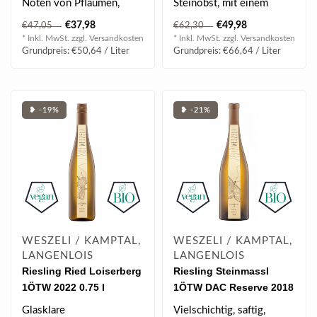
Noten von Pflaumen,
Steinobst, mit einem
reifem Pfirsich und
Hauch von hellen
€37,98
€49,98
€47,05
€62,30
Ananas erkennen...
Blütennoten und dez..
* Inkl. MwSt. zzgl.
Versandkosten
* Inkl. MwSt. zzgl.
Versandkosten
Grundpreis: €50,64 / Liter
Grundpreis: €66,64 / Liter
❥ -19%
❥ -21%
WESZELI / KAMPTAL,
WESZELI / KAMPTAL,
LANGENLOIS
LANGENLOIS
Riesling Ried Loiserberg
Riesling Steinmassl
1ÖTW 2022 0.75 l
1ÖTW DAC Reserve 2018
0.75 l
Glasklare
Vielschichtig, saftig,