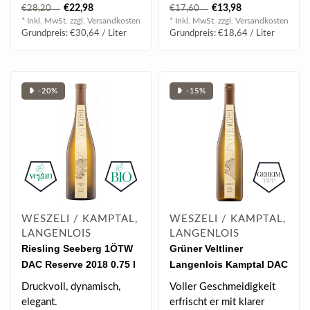
Frucht, feiner Würze,
€22,98
€13,98
€28,20
€17,60
elegantem ..
* Inkl. MwSt. zzgl.
Versandkosten
* Inkl. MwSt. zzgl.
Versandkosten
Grundpreis: €30,64 / Liter
Grundpreis: €18,64 / Liter
❥ -20%
❥ -15%
WESZELI / KAMPTAL,
WESZELI / KAMPTAL,
LANGENLOIS
LANGENLOIS
Riesling Seeberg 1ÖTW
Grüner Veltliner
DAC Reserve 2018 0.75 l
Langenlois Kamptal DAC
BIO 2024 Magnum 1.5 l
Druckvoll, dynamisch,
Voller Geschmeidigkeit
elegant.
erfrischt er mit klarer