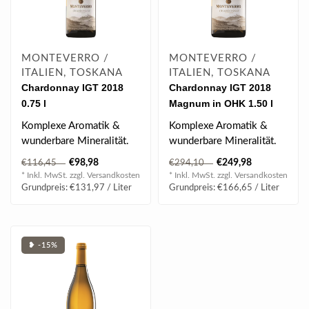
MONTEVERRO /
MONTEVERRO /
ITALIEN, TOSKANA
ITALIEN, TOSKANA
Chardonnay IGT 2018
Chardonnay IGT 2018
0.75 l
Magnum in OHK 1.50 l
Komplexe Aromatik &
Komplexe Aromatik &
wunderbare Mineralität.
wunderbare Mineralität.
€98,98
€249,98
€116,45
€294,10
BEWERTUNG
BEWERTUNG
* Inkl. MwSt. zzgl.
Versandkosten
* Inkl. MwSt. zzgl.
Versandkosten
| 94 James Suckling |..
| 94 James Suckling |..
Grundpreis: €131,97 / Liter
Grundpreis: €166,65 / Liter
❥ -15%