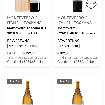
MONTEVERRO /
MONTEVERRO /
ITALIEN, TOSKANA
ITALIEN, TOSKANA
Monteverro Toscana IGT
Monteverro
2018 Magnum 1.5 l
(CS/CF/ME/PV) Toscana
IGT 2011 0.75 l
BEWERTUNG
BEWERTUNG
| 97 James Suckling |
| 96 Veronelli |
| 97 Veronelli |
| 96 Falstaff |
€399,98
€189,98
€470,55
| 96 Falstaff |
| 96 WineInspector |
* Inkl. MwSt. zzgl.
Versandkosten
* Inkl. MwSt. zzgl.
Versandkosten
| 95 Decant..
| 94 James S..
Grundpreis: €266,65 / Liter
Grundpreis: €253,31 / Liter
❥ -15%
❥ -15%