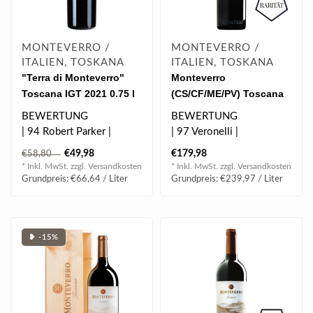
MONTEVERRO /
MONTEVERRO /
ITALIEN, TOSKANA
ITALIEN, TOSKANA
"Terra di Monteverro"
Monteverro
Toscana IGT 2021 0.75 l
(CS/CF/ME/PV) Toscana
IGT 2013 0.75 l
BEWERTUNG
BEWERTUNG
| 94 Robert Parker |
| 97 Veronelli |
| 94 Falstaff |
| 97 James Suckling |
€49,98
€179,98
€58,80
| 93 James Suckling |
| 97 Falstaff |
* Inkl. MwSt. zzgl.
Versandkosten
* Inkl. MwSt. zzgl.
Versandkosten
| 93 Ve..
| 95 Wine A..
Grundpreis: €66,64 / Liter
Grundpreis: €239,97 / Liter
❥ -15%