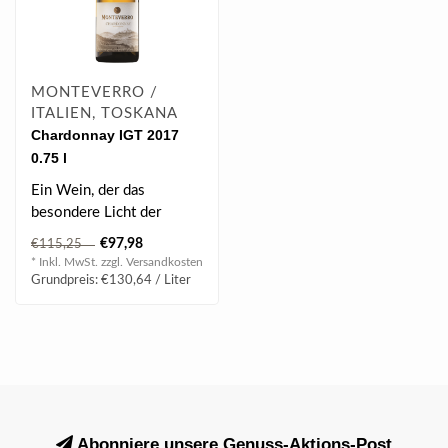
MONTEVERRO /
ITALIEN, TOSKANA
Chardonnay IGT 2017
0.75 l
Ein Wein, der das
besondere Licht der
Maremma wiederspiegelt.
€97,98
€115,25
Frische und knacki..
* Inkl. MwSt. zzgl.
Versandkosten
Grundpreis: €130,64 / Liter
Abonniere unsere Genuss-Aktions-Post