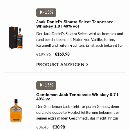
❥-15%
Jack Daniel's Sinatra Select Tennessee
Whiskey 1.0 l 40% vol
Der Jack Daniel's Sinatra Select wird als komplex und
rund beschrieben, mit Noten von Vanille, Toffee,
Karamell und reifen Früchten. Es ist auch bekannt für
seine würzigen und pfeffrigen Aromen, gefolgt von
€169,98
€199,95
einem samtigen Abgang mit einer milden Süße.
PRODUKT ANZEIGEN
❥-15%
Gentleman Jack Tennessee Whiskey 0.7 l
40% vol
Der Gentleman Jack steht für puren Genuss, denn
durch die doppelte Holzkohlefilterung bekommt er
seinen extra milden Geschmack, das macht ihn zur
exzellenten Wahl für erfahrene Whiskey-Liebhaber
€30,98
€36,45