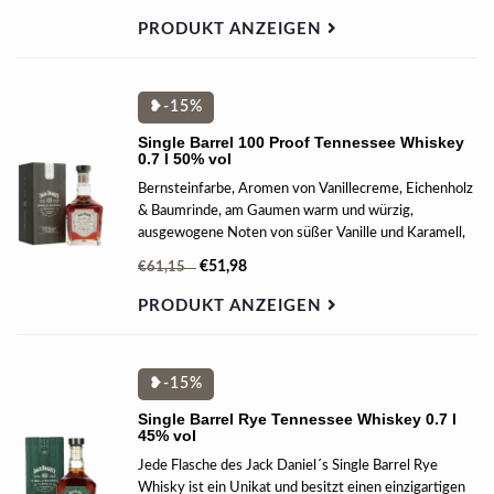
und aber auch für Neulinge zum perfekten Einstieg.
PRODUKT ANZEIGEN
❥-15%
Single Barrel 100 Proof Tennessee Whiskey
0.7 l 50% vol
Bernsteinfarbe, Aromen von Vanillecreme, Eichenholz
& Baumrinde, am Gaumen warm und würzig,
ausgewogene Noten von süßer Vanille und Karamell,
sowie herben und kraftvollen Eichen Nuancen, kurzer
€51,98
€61,15
rassiger, dann warmer Nachhall.
PRODUKT ANZEIGEN
❥-15%
Single Barrel Rye Tennessee Whiskey 0.7 l
45% vol
Jede Flasche des Jack Daniel´s Single Barrel Rye
Whisky ist ein Unikat und besitzt einen einzigartigen