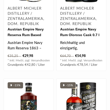
ALBERT MICHLER
ALBERT MICHLER
DISTILLERY /
DISTILLERY /
ZENTRALAMERIKA,
ZENTRALAMERIKA,
DOM. REPUBLIK
DOM. REPUBLIK
Austrian Empire Navy
Austrian Empire Navy
Reserva Rum Based
Rum Oloroso Cask 0.7 l
Spirit 1863 0.7 l 40% vol
49.50% vol
Austrian Empire Navy
Reichhaltig und
Rum Reserva 1863 –
einzigartig,
1863 ist auf das
bemerkenswert weicher
€29,98
€54,98
€35,25
€64,70
Gründungsjahr bezoge..
Abgang. Die 16 monatige
* Inkl. MwSt. zzgl.
Versandkosten
* Inkl. MwSt. zzgl.
Versandkosten
Nachr..
Grundpreis: €42,80 / Liter
Grundpreis: €78,54 / Liter
❥ -15%
❥ -15%