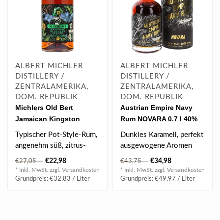
ALBERT MICHLER
ALBERT MICHLER
DISTILLERY /
DISTILLERY /
ZENTRALAMERIKA,
ZENTRALAMERIKA,
DOM. REPUBLIK
DOM. REPUBLIK
Michlers Old Bert
Austrian Empire Navy
Jamaican Kingston
Rum NOVARA 0.7 l 40%
Spiced Rum 0.7 l 40% vol
vol
Typischer Pot-Style-Rum,
Dunkles Karamell, perfekt
angenehm süß, zitrus-
ausgewogene Aromen
vanille-fruchtig & leicht
von Hölzern und gereiften
€22,98
€34,98
€27,05
€43,75
pikant..
Destilla..
* Inkl. MwSt. zzgl.
Versandkosten
* Inkl. MwSt. zzgl.
Versandkosten
Grundpreis: €32,83 / Liter
Grundpreis: €49,97 / Liter