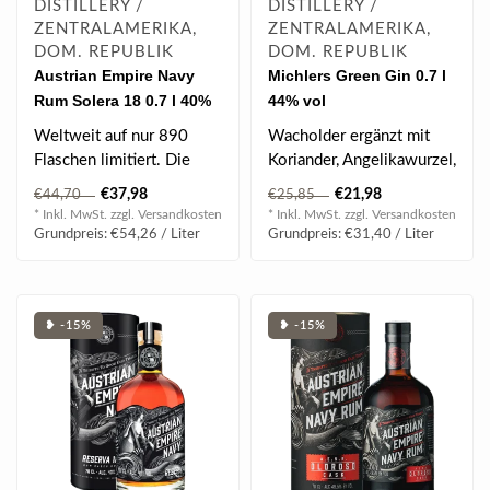
DISTILLERY /
DISTILLERY /
ZENTRALAMERIKA,
ZENTRALAMERIKA,
DOM. REPUBLIK
DOM. REPUBLIK
Austrian Empire Navy
Michlers Green Gin 0.7 l
Rum Solera 18 0.7 l 40%
44% vol
vol
Weltweit auf nur 890
Wacholder ergänzt mit
Flaschen limitiert. Die
Koriander, Angelikawurzel,
Blends dieser
Lavendel und ein Hauch
€37,98
€21,98
€44,70
€25,85
Rumkomposition lagert..
von Gu..
* Inkl. MwSt. zzgl.
Versandkosten
* Inkl. MwSt. zzgl.
Versandkosten
Grundpreis: €54,26 / Liter
Grundpreis: €31,40 / Liter
❥ -15%
❥ -15%