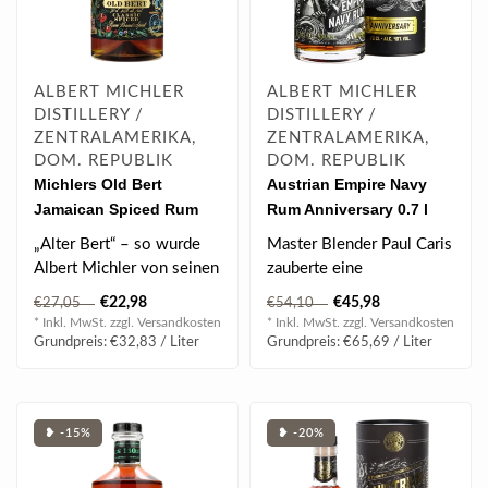
ALBERT MICHLER
ALBERT MICHLER
DISTILLERY /
DISTILLERY /
ZENTRALAMERIKA,
ZENTRALAMERIKA,
DOM. REPUBLIK
DOM. REPUBLIK
Michlers Old Bert
Austrian Empire Navy
Jamaican Spiced Rum
Rum Anniversary 0.7 l
0.7 l 40% vol
40% vol
„Alter Bert“ – so wurde
Master Blender Paul Caris
Albert Michler von seinen
zauberte eine
Bekannten gerufen...
Komposition der bis zu
€22,98
€45,98
€27,05
€54,10
23 Jahre lang gel..
* Inkl. MwSt. zzgl.
Versandkosten
* Inkl. MwSt. zzgl.
Versandkosten
Grundpreis: €32,83 / Liter
Grundpreis: €65,69 / Liter
❥ -15%
❥ -20%