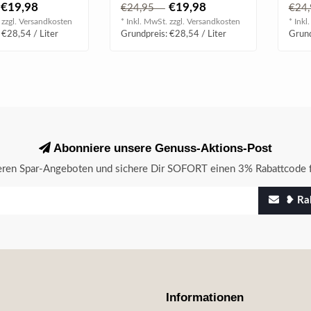
€19,98
€19,98
€24,95
€24
 zzgl.
Versandkosten
* Inkl. MwSt. zzgl.
Versandkosten
* Inkl
 €28,54 / Liter
Grundpreis: €28,54 / Liter
Grund
Abonniere unsere Genuss-Aktions-Post
seren Spar-Angeboten und sichere Dir SOFORT einen 3% Rabattcode f
❥ Rab
Informationen