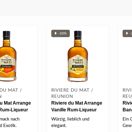
❥ -20%
❥ -
 DU MAT /
RIVIERE DU MAT /
RIV
N
REUNION
REU
du Mat Arrange
Riviere du Mat Arrange
Rivi
Rum-Liqueur
Vanille Rum-Liqueur
Ban
 vol
0.7 l 35% vol
0.7 
mack nach
Würzig, lieblich und
Ein 
d Exotik.
elegant.
Gewü