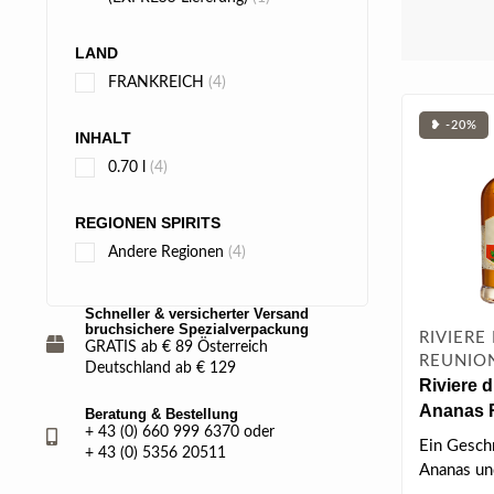
LAND
FRANKREICH
(4)
❥ -20%
INHALT
0.70 l
(4)
REGIONEN SPIRITS
Andere Regionen
(4)
Schneller & versicherter Versand
bruchsichere Spezialverpackung
RIVIERE
GRATIS ab € 89 Österreich
REUNIO
Deutschland ab € 129
Riviere 
Ananas 
Beratung & Bestellung
+ 43 (0) 660 999 6370 oder
0.7 l 35%
Ein Gesch
+ 43 (0) 5356 20511
Ananas un