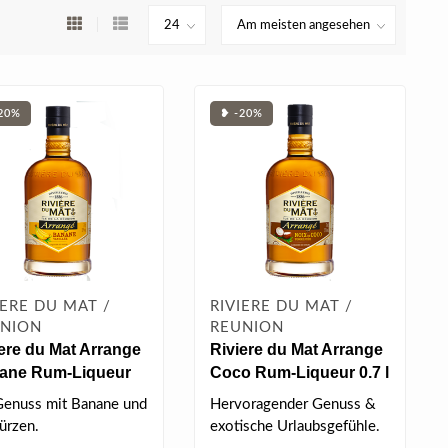
20%
❥ -20%
IERE DU MAT /
RIVIERE DU MAT /
NION
REUNION
ere du Mat Arrange
Riviere du Mat Arrange
ane Rum-Liqueur
Coco Rum-Liqueur 0.7 l
l 35% vol
35% vol
Genuss mit Banane und
Hervoragender Genuss &
rzen.
exotische Urlaubsgefühle.