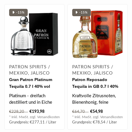
❥ -15%
❥ -15%
PATRON SPIRITS /
PATRON SPIRITS /
MEXIKO, JALISCO
MEXIKO, JALISCO
Gran Patron Platinum
Patron Reposado
Tequila 0.7 l 40% vol
Tequila in GB 0.7 l 40%
vol
Platinum - dreifach
Kraftvolle Zitrusnoten,
destilliert und in Eiche
Bienenhonig, feine
gelagert für einen
Eichenwürze,
€193,98
€54,98
€228,20
€64,70
weichen und vol..
voluminöser Körper mi..
* Inkl. MwSt. zzgl.
Versandkosten
* Inkl. MwSt. zzgl.
Versandkosten
Grundpreis: €277,11 / Liter
Grundpreis: €78,54 / Liter