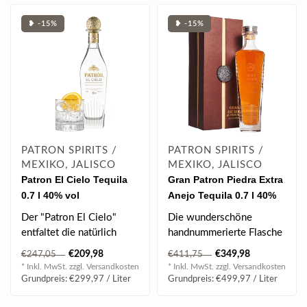
❥ -15%
❥ -15%
PATRON SPIRITS /
PATRON SPIRITS /
MEXIKO, JALISCO
MEXIKO, JALISCO
Patron El Cielo Tequila
Gran Patron Piedra Extra
0.7 l 40% vol
Anejo Tequila 0.7 l 40%
vol
Der "Patron El Cielo"
Die wunderschöne
entfaltet die natürlich
handnummerierte Flasche
süßen Aromen der Agave
von Gran Patron Piedra,
€209,98
€349,98
€247,05
€411,75
und erre..
wie auch seine..
* Inkl. MwSt. zzgl.
Versandkosten
* Inkl. MwSt. zzgl.
Versandkosten
Grundpreis: €299,97 / Liter
Grundpreis: €499,97 / Liter