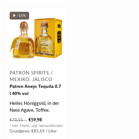
❥ -15%
PATRON SPIRITS /
MEXIKO, JALISCO
Patron Anejo Tequila 0.7
l 40% vol
Helles Honiggold, in der
Nase Agave, Toffee,
Vanille, Eichenholz und
€59,98
€70,55
Tropenfrüc..
* Inkl. MwSt. zzgl.
Versandkosten
Grundpreis: €85,69 / Liter