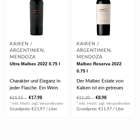
KAIKEN /
KAIKEN /
ARGENTINIEN,
ARGENTINIEN,
MENDOZA
MENDOZA
Ultra Malbec 2022 0.75 l
Malbec Reserva 2022
0.75 l
Charakter und Eleganz in
Der Malbec Estate von
jeder Flasche. Ein Wein
Kaiken ist ein getreues
mit starkem Charakter, die
Beispiel für den Ausdruck
€17,98
€8,98
€21,15
€11,20
von ..
der Reb..
* Inkl. MwSt. zzgl.
Versandkosten
* Inkl. MwSt. zzgl.
Versandkosten
Grundpreis: €23,97 / Liter
Grundpreis: €11,97 / Liter