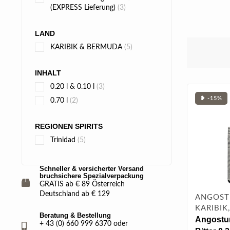
(EXPRESS Lieferung)
(3)
LAND
KARIBIK & BERMUDA
(5)
INHALT
0.20 l & 0.10 l
(3)
❥ -15%
0.70 l
(2)
REGIONEN SPIRITS
Trinidad
(5)
Schneller & versicherter Versand
bruchsichere Spezialverpackung
GRATIS ab € 89 Österreich
Deutschland ab € 129
ANGOSTU
KARIBIK
Beratung & Bestellung
Angostur
+ 43 (0) 660 999 6370 oder