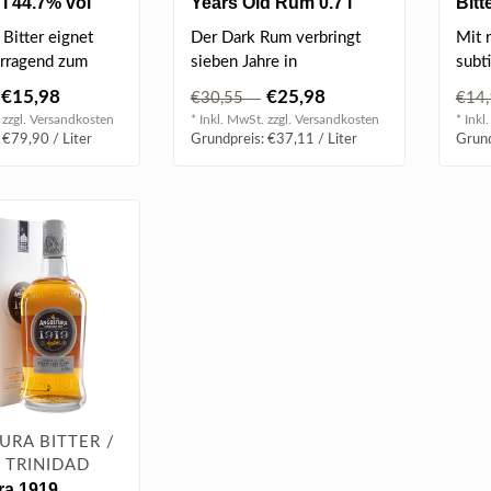
2 l 44.7% vol
Years Old Rum 0.7 l
Bitt
40% vol
Bitter eignet
Der Dark Rum verbringt
Mit r
orragend zum
sieben Jahre in
subt
eckerer Drinks.
Bourbonfässern, bevor er
biet
€15,98
€25,98
€30,55
€14
.
an Rumliebhaber..
Gesc
 zzgl.
Versandkosten
* Inkl. MwSt. zzgl.
Versandkosten
* Inkl
 €79,90 / Liter
Grundpreis: €37,11 / Liter
Grund
RA BITTER /
, TRINIDAD
ra 1919