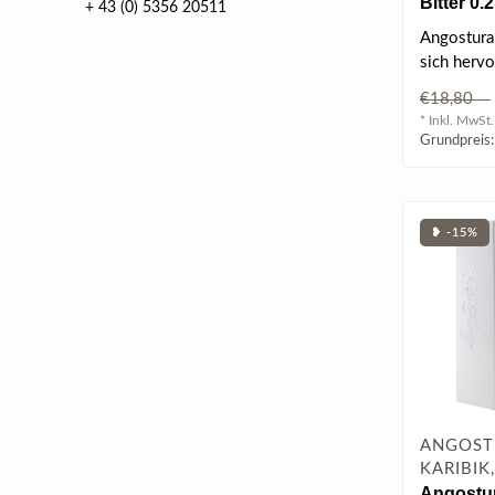
Bitter 0.
+ 43 (0) 5356 20511
Angostura 
sich herv
Kreieren l
€18,80
Mit Arom.
* Inkl. MwSt.
Grundpreis:
❥ -15%
ANGOSTU
KARIBIK
Angostu