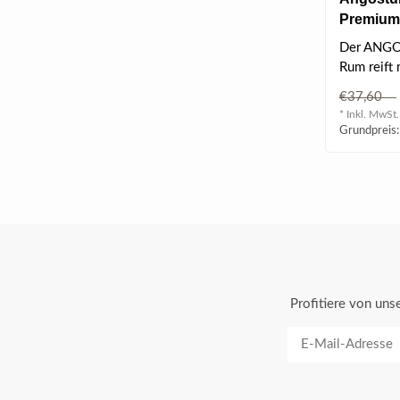
Premium
l 40% vol
Der ANG
Rum reift
Jahre lang 
€37,60
amerikani
* Inkl. MwSt.
Grundpreis:
Profitiere von un