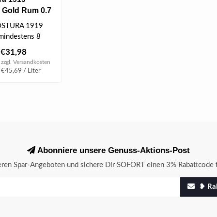
 Gold Rum 0.7
OSTURA 1919
 mindestens 8
in alten
€31,98
schen Bou..
 zzgl.
Versandkosten
 €45,69 / Liter
Abonniere unsere Genuss-Aktions-Post
seren Spar-Angeboten und sichere Dir SOFORT einen 3% Rabattcode f
❥ Rab