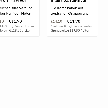
er 0.1 l 48% vol
Bitters 0.1 l 28% vol
eicher Bitterkeit und
Die Kombination aus
ilen blumigen Noten
tropischen Orangen und
et er eine komplexe
Gewürzen verleiht ihm
€11,98
€11,98
,10
€14,10
h..
eine angenehme..
. MwSt. zzgl.
Versandkosten
* Inkl. MwSt. zzgl.
Versandkosten
preis: €119,80 / Liter
Grundpreis: €119,80 / Liter