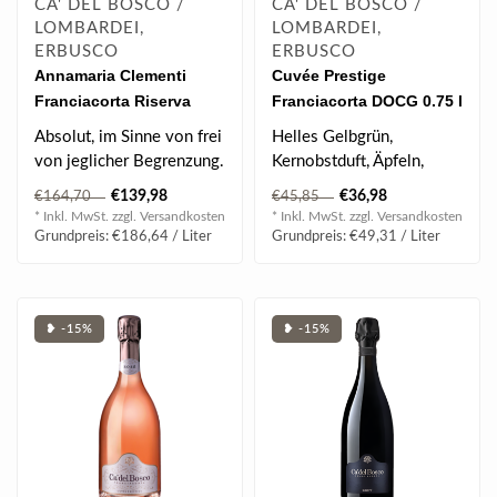
CA' DEL BOSCO /
CA' DEL BOSCO /
LOMBARDEI,
LOMBARDEI,
ERBUSCO
ERBUSCO
Annamaria Clementi
Cuvée Prestige
Franciacorta Riserva
Franciacorta DOCG 0.75 l
2016 0.75 l
Absolut, im Sinne von frei
Helles Gelbgrün,
von jeglicher Begrenzung.
Kernobstduft, Äpfeln,
Ein Wert, der sich
feines Mousseux, frischer
€139,98
€36,98
€164,70
€45,85
entwicke..
Säurebogen,..
* Inkl. MwSt. zzgl.
Versandkosten
* Inkl. MwSt. zzgl.
Versandkosten
Grundpreis: €186,64 / Liter
Grundpreis: €49,31 / Liter
❥ -15%
❥ -15%