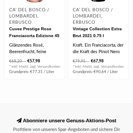
CA' DEL BOSCO /
CA' DEL BOSCO /
LOMBARDEI,
LOMBARDEI,
ERBUSCO
ERBUSCO
Cuvee Prestige Rose
Vintage Collection Extra
Franciacorta Edizione 45
Brut 2021 0.75 l
DOCG 0.75 l 12.50% vol
Glänzendes Rosé,
Kraft. Ein Franciacorta, der
Beerenfrucht, feine
die Kraft des Pinot Nero
Hefenoten, Himbeeren &
und die Eleganz des
€57,98
€67,98
€68,20
€79,95
Erdbeeren, feines ..
Chardo..
* Inkl. MwSt. zzgl.
Versandkosten
* Inkl. MwSt. zzgl.
Versandkosten
Grundpreis: €77,31 / Liter
Grundpreis: €90,64 / Liter
Abonniere unsere Genuss-Aktions-Post
Profitiere von unseren Spar-Angeboten und sichere Dir