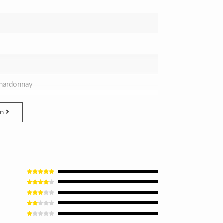
Chardonnay
en