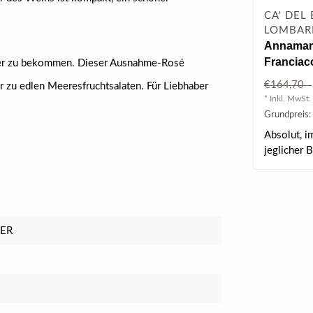
CA' DEL
LOMBARD
Annamari
Franciac
hwer zu bekommen. Dieser Ausnahme-Rosé
0.75 l
€164,70
der zu edlen Meeresfruchtsalaten. Für Liebhaber
* Inkl. MwSt. 
Grundpreis:
Absolut, i
jeglicher 
Wer..
LER