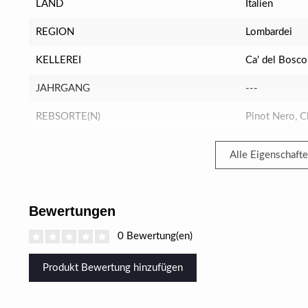
LAND
Italien
REGION
Lombardei
KELLEREI
Ca' del Bosco
JAHRGANG
---
REBSORTE(N)
Pinot Nero, 
Alle Eigenschaft
Bewertungen
0 Bewertung(en)
Produkt Bewertung hinzufügen