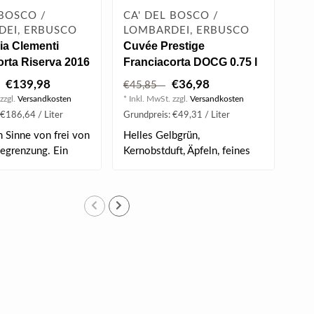
 BOSCO /
CA' DEL BOSCO /
CA
EI, ERBUSCO
LOMBARDEI, ERBUSCO
LO
a Clementi
Cuvée Prestige
Vin
orta Riserva 2016
Franciacorta DOCG 0.75 l
Bru
€139,98
€36,98
€45,85
€7
zzgl.
Versandkosten
* Inkl. MwSt. zzgl.
Versandkosten
* Ink
 €186,64 / Liter
Grundpreis: €49,31 / Liter
Grun
m Sinne von frei von
Helles Gelbgrün,
Kraf
Begrenzung. Ein
Kernobstduft, Äpfeln, feines
Kra
Mousseux, fri..