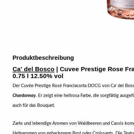
Produktbeschreibung
Ca' del Bosco
| Cuvee Prestige Rose Fr
0.75 l 12.50% vol
Der Cuvée Prestige Rosé Franciacorta DOCG von Ca' del Bos
Chardonnay
. Er zeigt eine hellrosa Farbe, die sorgfältig ausge
auch für das Bouquet.
Zarte und lebendige Aromen von Waldbeeren und Cassis komm
Hefearomen von gebackenem Brot oder Croissants. Die Textur