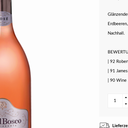
Glänzendes
Erdbeeren,
Nachhall.
BEWERT
| 92 Robert
| 91 James
| 90 Wine 
Lieferz