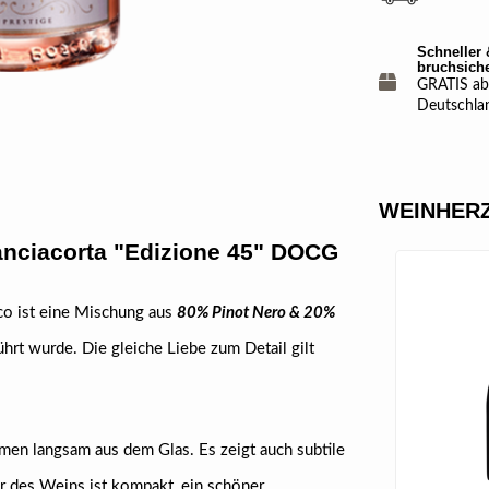
Schneller 
bruchsich
GRATIS ab 
Deutschla
WEINHERZ
anciacorta "Edizione 45" DOCG
co ist eine Mischung aus
80% Pinot Nero & 20%
führt wurde. Die gleiche Liebe zum Detail gilt
en langsam aus dem Glas. Es zeigt auch subtile
 des Weins ist kompakt, ein schöner