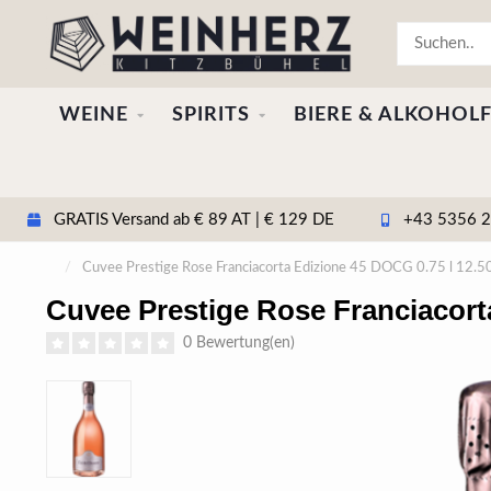
WEINE
SPIRITS
BIERE & ALKOHOLF
GRATIS Versand ab € 89 AT | € 129 DE
+43 5356 20
/
Cuvee Prestige Rose Franciacorta Edizione 45 DOCG 0.75 l 12.5
Cuvee Prestige Rose Franciacort
0 Bewertung(en)