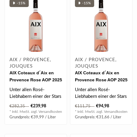
❥ -15%
❥ -15%
AIX / PROVENCE,
AIX / PROVENCE,
JOUQUES
JOUQUES
AIX Coteaux d´Aix en
AIX Coteaux d´Aix en
Provence Rose AOP 2025
Provence Rose AOP 2025
6 l (Methusalem)
Jeroboam 3.00 l
Unter allen Rosé-
Unter allen Rosé-
Liebhabern einer der Stars
Liebhabern einer der Stars
aus der Provence. Ein
aus der Provence. Ein
€239,98
€94,98
€282,35
€111,75
strahlendes L..
strahlendes L..
* Inkl. MwSt. zzgl.
Versandkosten
* Inkl. MwSt. zzgl.
Versandkosten
Grundpreis: €39,99 / Liter
Grundpreis: €31,66 / Liter