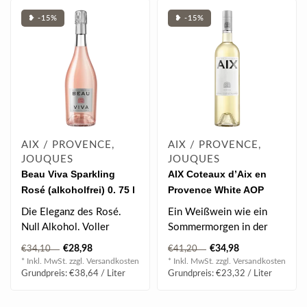
❥ -15%
❥ -15%
AIX / PROVENCE,
AIX / PROVENCE,
JOUQUES
JOUQUES
Beau Viva Sparkling
AIX Coteaux d’Aix en
Rosé (alkoholfrei) 0. 75 l
Provence White AOP
2024 1.5 l
Die Eleganz des Rosé.
Ein Weißwein wie ein
Null Alkohol. Voller
Sommermorgen in der
Genuss
Provence – frisch, klar
€28,98
€34,98
€34,10
€41,20
und voller F..
* Inkl. MwSt. zzgl.
Versandkosten
* Inkl. MwSt. zzgl.
Versandkosten
Grundpreis: €38,64 / Liter
Grundpreis: €23,32 / Liter