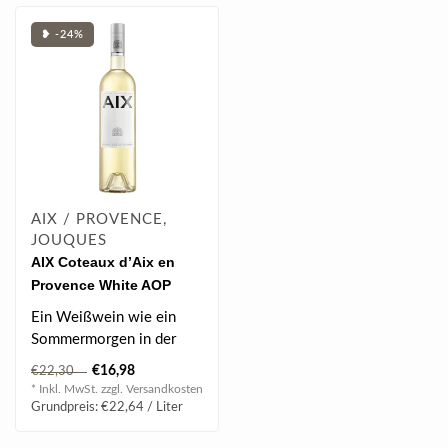
❥ -24%
AIX / PROVENCE,
JOUQUES
AIX Coteaux d’Aix en
Provence White AOP
2024 0.75 l
Ein Weißwein wie ein
Sommermorgen in der
Provence – frisch, klar
€16,98
€22,30
und voller F..
* Inkl. MwSt. zzgl.
Versandkosten
Grundpreis: €22,64 / Liter