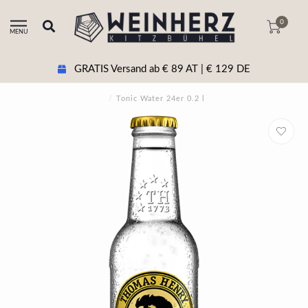
0
MENU
GRATIS Versand ab € 89 AT | € 129 DE
/
Tonic Water 24er 0.2 l