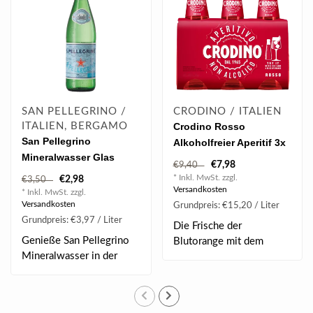
SAN PELLEGRINO /
CRODINO / ITALIEN
ITALIEN, BERGAMO
Crodino Rosso
San Pellegrino
Alkoholfreier Aperitif 3x
Mineralwasser Glas
0.175 l
€7,98
€9,40
Einweg 0.75 l
* Inkl. MwSt. zzgl.
€2,98
€3,50
Versandkosten
* Inkl. MwSt. zzgl.
Versandkosten
Grundpreis: €15,20 / Liter
Grundpreis: €3,97 / Liter
Die Frische der
Genieße San Pellegrino
Blutorange mit dem
Mineralwasser in der
unverkennbaren würzig-
eleganten 0.75 l..
bit..