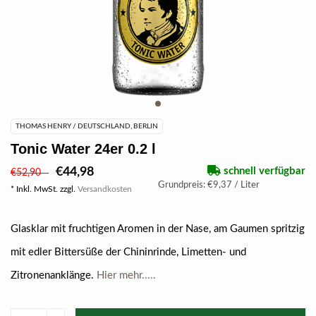
THOMAS HENRY / DEUTSCHLAND, BERLIN
Tonic Water 24er 0.2 l
€44,98
schnell verfügbar
€52,90
Grundpreis: €9,37 / Liter
* Inkl. MwSt. zzgl.
Versandkosten
Glasklar mit fruchtigen Aromen in der Nase, am Gaumen spritzig
mit edler Bittersüße der Chininrinde, Limetten- und
Zitronenanklänge.
Hier mehr.....