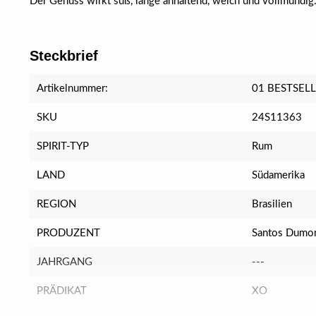
Der Genuss wirkt süß, lange anhaltend, weich und vollmundig
Steckbrief
Artikelnummer:
01 BESTSEL
SKU
24S11363
SPIRIT-TYP
Rum
LAND
Südamerika
REGION
Brasilien
PRODUZENT
Santos Dumo
JAHRGANG
---
PRÄDIKAT
XO