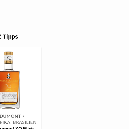
 Tipps
 DUMONT /
IKA, BRASILIEN
umont XO Elixir