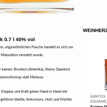
WEINHERZ
k 0.7 l 40% vol
, ungewöhnlichen Flasche handelt es sich um
 Maturation veredelt wurde.
tz kamen: Bourbon (Amerika), Sherry (Spanien)
uckerrohrsirup statt Melasse.
 Eleganz und Kraft gehen Hand in Hand mit
SANTOS
ehören Vanille, Kokosnuss, Holz und Früchte.
SÜDAMER
Santos D