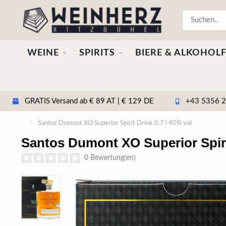
WEINE
SPIRITS
BIERE & ALKOHOLF
GRATIS Versand ab € 89 AT | € 129 DE
+43 5356 20
/
Santos Dumont XO Superior Spirit Drink 0.7 l 40% vol
Santos Dumont XO Superior Spirit
0 Bewertung(en)