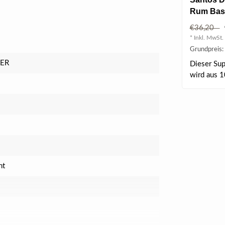
.
Rum Based
40% vol
€36,20
* Inkl. MwSt. 
Grundpreis: 
LER
Dieser Su
wird aus 1
Cane Hon.
nt