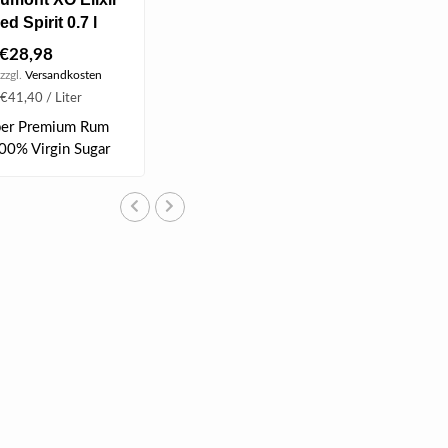
 Spirit 0.7 l
€28,98
zzgl.
Versandkosten
€41,40 / Liter
per Premium Rum
00% Virgin Sugar
.