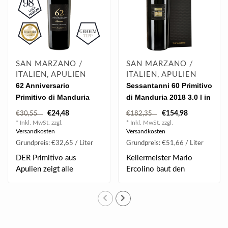
SAN MARZANO /
SAN MARZANO /
ITALIEN, APULIEN
ITALIEN, APULIEN
62 Anniversario
Sessantanni 60 Primitivo
Primitivo di Manduria
di Manduria 2018 3.0 l in
Riserva 2019 0.75 l
OHK
€24,48
€154,98
€30,55
€182,35
* Inkl. MwSt. zzgl.
* Inkl. MwSt. zzgl.
Versandkosten
Versandkosten
Grundpreis: €32,65 / Liter
Grundpreis: €51,66 / Liter
DER Primitivo aus
Kellermeister Mario
Apulien zeigt alle
Ercolino baut den
Eigenschaften, die man ..
Sessantanni zwölf Mona..