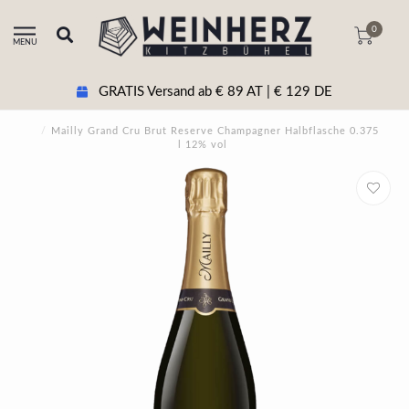
0
MENU
GRATIS Versand ab € 89 AT | € 129 DE
/
Mailly Grand Cru Brut Reserve Champagner Halbflasche 0.375
l 12% vol