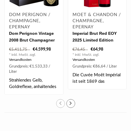
DOM PERIGNON /
MOET & CHANDON /
CHAMPAGNE,
CHAMPAGNE,
EPERNAY
EPERNAY
Dom Perignon Vintage
Imperial Brut Red EOY
2008 Brut Champagner
2025 Limited Edition
Jeroboam 3.0 l
0.75 l 12.50% vol
€4.599,98
€64,98
€5.411,75
€76,45
* Inkl. MwSt. zzgl.
* Inkl. MwSt. zzgl.
Versandkosten
Versandkosten
Grundpreis: €1.533,33 /
Grundpreis: €86,64 / Liter
Liter
Die Cuvée Moët Impérial
Strahlendes Gelb,
ist seit 1869 das
Goldreflexe, anhaltendes
Flaggschiff des Ha..
Mousseux, elegant..