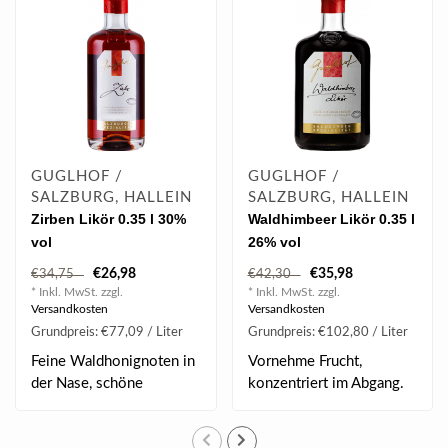
GUGLHOF /
GUGLHOF /
SALZBURG, HALLEIN
SALZBURG, HALLEIN
Zirben Likör 0.35 l 30%
Waldhimbeer Likör 0.35 l
vol
26% vol
€26,98
€35,98
€34,75
€42,30
* Inkl. MwSt. zzgl.
* Inkl. MwSt. zzgl.
Versandkosten
Versandkosten
Grundpreis: €77,09 / Liter
Grundpreis: €102,80 / Liter
Feine Waldhonignoten in
Vornehme Frucht,
der Nase, schöne
konzentriert im Abgang.
Balance, sehr weich..