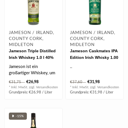
JAMESON / IRLAND,
JAMESON / IRLAND,
COUNTY CORK,
COUNTY CORK,
MIDLETON
MIDLETON
Jameson Triple Distilled
Jameson Caskmates IPA
Irish Whiskey 1.0 l 40%
Edition Irish Whisky 1.00
vol
l 40% vol
Jameson ist ein
..
großartiger Whiskey, um
ihn pur zu genießen.
€26,98
€31,98
€31,75
€37,60
* Inkl. MwSt. zzgl.
Versandkosten
* Inkl. MwSt. zzgl.
Versandkosten
Grundpreis: €26,98 / Liter
Grundpreis: €31,98 / Liter
❥ -15%