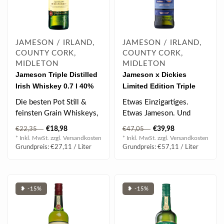
JAMESON / IRLAND,
JAMESON / IRLAND,
COUNTY CORK,
COUNTY CORK,
MIDLETON
MIDLETON
Jameson Triple Distilled
Jameson x Dickies
Irish Whiskey 0.7 l 40%
Limited Edition Triple
vol
Distilled Irish Whiskey
Die besten Pot Still &
Etwas Einzigartiges.
0.7 l 40% vol
feinsten Grain Whiskeys,
Etwas Jameson. Und
diese dreifach destilliert.
etwas Dickies.
€18,98
€39,98
€22,35
€47,05
Nich..
* Inkl. MwSt. zzgl.
Versandkosten
* Inkl. MwSt. zzgl.
Versandkosten
Grundpreis: €27,11 / Liter
Grundpreis: €57,11 / Liter
❥ -15%
❥ -15%