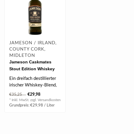
JAMESON / IRLAND,
COUNTY CORK,
MIDLETON
Jameson Caskmates
Stout Edition Whiskey
1.0 l 40% vol
Ein dreifach destillierter
irischer Whiskey-Blend,
der geduldig in irischen
€29,98
€35,25
Craf..
* Inkl. MwSt. zzgl.
Versandkosten
Grundpreis: €29,98 / Liter