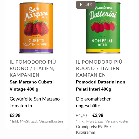
❥ -15%
IL POMODORO PIÙ
IL POMODORO PIÙ
BUONO / ITALIEN,
BUONO / ITALIEN,
KAMPANIEN
KAMPANIEN
San Marzano Cubetti
Pomodori Datterini non
Vintage 400 g
Pelati Interi 400g
Gewürfelte San Marzano
Die aromatischen
Tomaten in
ungeschälte
Tomatensauce.
Datteltomaten zeichnen
€3,98
€3,98
€4,70
sich durch ihre intensiven
* Inkl. MwSt. zzgl.
Versandkosten
* Inkl. MwSt. zzgl.
Versandkosten
..
Grundpreis: €9,95 /
Kilogramm