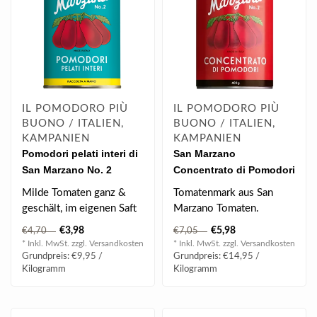
IL POMODORO PIÙ
IL POMODORO PIÙ
BUONO / ITALIEN,
BUONO / ITALIEN,
KAMPANIEN
KAMPANIEN
Pomodori pelati interi di
San Marzano
San Marzano No. 2
Concentrato di Pomodori
(400g)
400 g
Milde Tomaten ganz &
Tomatenmark aus San
geschält, im eigenen Saft
Marzano Tomaten.
aus San Marzano...
€3,98
€5,98
€4,70
€7,05
* Inkl. MwSt. zzgl.
Versandkosten
* Inkl. MwSt. zzgl.
Versandkosten
Grundpreis: €9,95 /
Grundpreis: €14,95 /
Kilogramm
Kilogramm