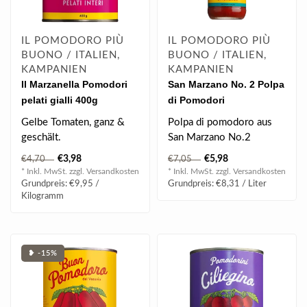
IL POMODORO PIÙ
IL POMODORO PIÙ
BUONO / ITALIEN,
BUONO / ITALIEN,
KAMPANIEN
KAMPANIEN
Il Marzanella Pomodori
San Marzano No. 2 Polpa
pelati gialli 400g
di Pomodori
Tomatenfruchtfleisch
Gelbe Tomaten, ganz &
Polpa di pomodoro aus
Vintage (720 ml)
geschält.
San Marzano No.2
Tomaten
€3,98
€5,98
€4,70
€7,05
* Inkl. MwSt. zzgl.
Versandkosten
* Inkl. MwSt. zzgl.
Versandkosten
Grundpreis: €9,95 /
Grundpreis: €8,31 / Liter
Kilogramm
❥ -15%