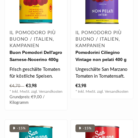
IL POMODORO PIÙ
IL POMODORO PIÙ
BUONO / ITALIEN,
BUONO / ITALIEN,
KAMPANIEN
KAMPANIEN
Buon Pomodori Dell'agro
Pomodorini Ciliegino
Sarnese-Nocerino 400g
Vintage non pelati 400 g
Frisch geschälte Tomaten
Ungeschälte San Marzano
für köstliche Speisen.
Tomaten in Tomatensaft.
€3,98
€3,98
€4,70
* Inkl. MwSt. zzgl.
Versandkosten
* Inkl. MwSt. zzgl.
Versandkosten
Grundpreis: €9,00 /
Kilogramm
❥ -15%
❥ -15%