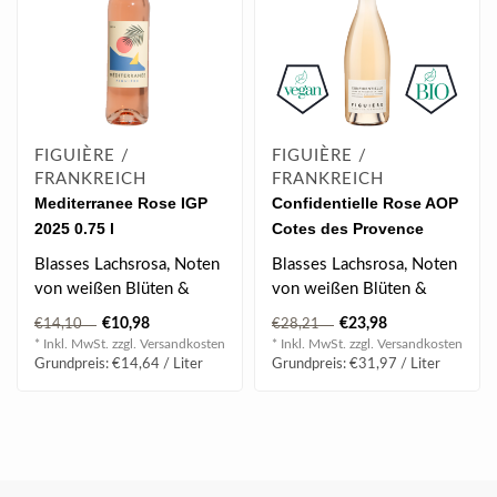
FIGUIÈRE /
FIGUIÈRE /
FRANKREICH
FRANKREICH
Mediterranee Rose IGP
Confidentielle Rose AOP
2025 0.75 l
Cotes des Provence
2025 0.75 l
Blasses Lachsrosa, Noten
Blasses Lachsrosa, Noten
von weißen Blüten &
von weißen Blüten &
weißem Pfirsich, am
weißem Pfirsich...
€10,98
€23,98
€14,10
€28,21
Gaumen drüc..
* Inkl. MwSt. zzgl.
Versandkosten
* Inkl. MwSt. zzgl.
Versandkosten
Grundpreis: €14,64 / Liter
Grundpreis: €31,97 / Liter