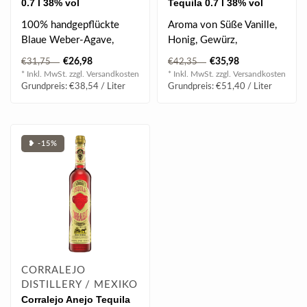
0.7 l 38% vol
Tequila 0.7 l 38% vol
100% handgepflückte
Aroma von Süße Vanille,
Blaue Weber-Agave,
Honig, Gewürz,
doppelt destilliert, dann
Eichendeket. Ein Finish
€26,98
€35,98
€31,75
€42,35
frisch in der ..
mit einer harm..
* Inkl. MwSt. zzgl.
Versandkosten
* Inkl. MwSt. zzgl.
Versandkosten
Grundpreis: €38,54 / Liter
Grundpreis: €51,40 / Liter
❥ -15%
CORRALEJO
DISTILLERY / MEXIKO
Corralejo Anejo Tequila