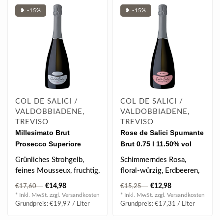
❥ -15%
❥ -15%
COL DE SALICI /
COL DE SALICI /
VALDOBBIADENE,
VALDOBBIADENE,
TREVISO
TREVISO
Millesimato Brut
Rose de Salici Spumante
Prosecco Superiore
Brut 0.75 l 11.50% vol
Valdobbiadene DOCG
Grünliches Strohgelb,
Schimmerndes Rosa,
0.75 l 11.5% vol
feines Mousseux, fruchtig,
floral-würzig, Erdbeeren,
frische Äpfel, Birnen,
Ribisel & Preiselbeeren,
€14,98
€12,98
€17,60
€15,25
Pfirsi..
zarte Bri..
* Inkl. MwSt. zzgl.
Versandkosten
* Inkl. MwSt. zzgl.
Versandkosten
Grundpreis: €19,97 / Liter
Grundpreis: €17,31 / Liter