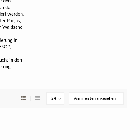
r den
on der
dert werden.
fer Panjas,
en Waldsand
ierung in
 VSOP,
rucht in den
erung