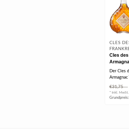
CLES DE
FRANKR
Cles des
Armagna
0.7 l 40%
Der Cles 
Armagnac 
sehr fruch
€31,75
frischen, l
* Inkl. MwSt.
Grundpreis: