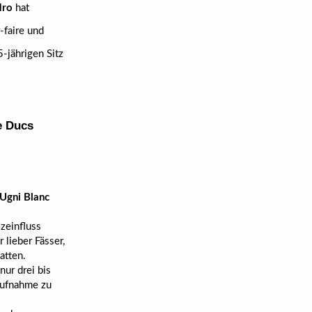
dro
hat
-faire und
-jährigen Sitz
e Ducs
Ugni Blanc
zeinfluss
 lieber Fässer,
atten.
nur drei bis
aufnahme zu