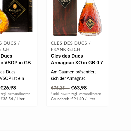
S DUCS /
CLES DES DUCS /
EICH
FRANKREICH
 Ducs
Cles des Ducs
c VSOP in GB
Armagnac XO in GB 0.7
 vol
l 40% vol
des Ducs
Am Gaumen präsentiert
VSOP ist ein
sich der Armagnac
tiger Brandy mit
vollmundig und
€26,98
€63,98
€75,25
eb..
geschmeidig. Sein harmon..
 zzgl.
Versandkosten
* Inkl. MwSt. zzgl.
Versandkosten
 €38,54 / Liter
Grundpreis: €91,40 / Liter