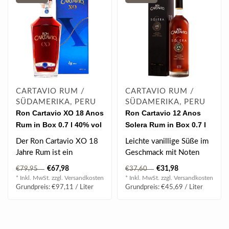
CARTAVIO RUM /
CARTAVIO RUM /
SÜDAMERIKA, PERU
SÜDAMERIKA, PERU
Ron Cartavio XO 18 Anos
Ron Cartavio 12 Anos
Rum in Box 0.7 l 40% vol
Solera Rum in Box 0.7 l
40% vol
Der Ron Cartavio XO 18
Leichte vanillige Süße im
Jahre Rum ist ein
Geschmack mit Noten
bekannter Rum, der nicht
von Muskatnuss...
€67,98
€31,98
€79,95
€37,60
nur in seiner ..
* Inkl. MwSt. zzgl.
Versandkosten
* Inkl. MwSt. zzgl.
Versandkosten
Grundpreis: €97,11 / Liter
Grundpreis: €45,69 / Liter