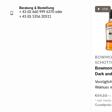
Beratung & Bestellung
❥ -15%
+ 43 (0) 660 999 6370 oder
+ 43 (0) 5356 20511
BOWMOR
SCHOTTL
Bowmore
Dark and
Single M
Vorzüglich
l 40% vol
Walnuss m
Gewürzen
€54,10
* Inkl. MwSt.
Grundpreis: