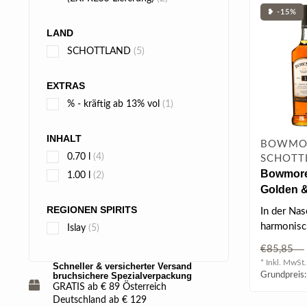
❥ -15%
LAND
SCHOTTLAND
(5)
EXTRAS
% - kräftig ab 13% vol
(1)
INHALT
BOWMOR
0.70 l
(4)
SCHOTTL
Bowmore
1.00 l
(2)
Golden &
Global Tr
REGIONEN SPIRITS
In der Nas
Single M
harmonisc
Islay
(5)
Whisky 1
Vanille, 
€85,85
von Wal..
* Inkl. MwSt.
Schneller & versicherter Versand
Grundpreis:
bruchsichere Spezialverpackung
GRATIS ab € 89 Österreich
Deutschland ab € 129