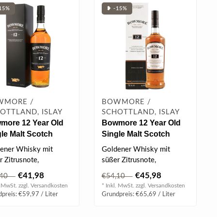
15%
❥ -15%
WMORE /
BOWMORE /
OTTLAND, ISLAY
SCHOTTLAND, ISLAY
more 12 Year Old
Bowmore 12 Year Old
le Malt Scotch
Single Malt Scotch
ky 0.7 l 40% vol
Whisky 0.7 l 40% vol
ener Whisky mit
Goldener Whisky mit
r Zitrusnote,
süßer Zitrusnote,
ekrautigem Honig und
heidekrautigem Honig und
€41,98
€45,98
,40
€54,10
sch weichem..
typisch weichem..
. MwSt. zzgl.
Versandkosten
* Inkl. MwSt. zzgl.
Versandkosten
preis: €59,97 / Liter
Grundpreis: €65,69 / Liter