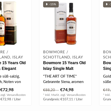
❥ -15%
❥ -
E /
BOWMORE /
BO
AND, ISLAY
SCHOTTLAND, ISLAY
SCH
 15 Years Old
Bowmore 15 Years Old
Bow
 Elegant
Islay Single Malt
Sing
aveller Islay
Scotch Whisky 0.7 l
Whis
e süß-salzig,
"THE ART OF TIME"
Gold
alt Scotch
43% vol
h, Noten von
Gebrannte Siena, aromen
süße
.0 l 43% vol
am Gaumen Noten
von dunkler Schokolade
heid
€72,98
€74,98
€88,20
€49
und Rosinen e..
typi
 zzgl.
Versandkosten
* Inkl. MwSt. zzgl.
Versandkosten
* Inkl
 €72,98 / Liter
Grundpreis: €107,11 / Liter
Grund