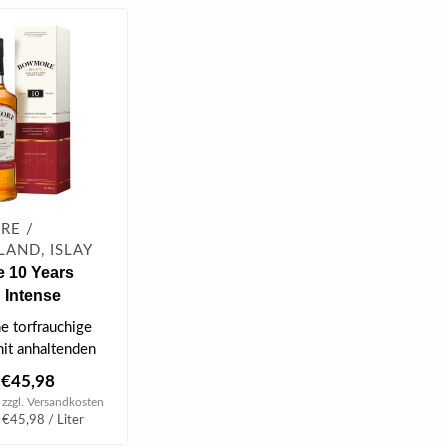
E /
AND, ISLAY
 10 Years
 Intense
alt Whisky 1.00
e torfrauchige
it anhaltenden
.
€45,98
 zzgl.
Versandkosten
 €45,98 / Liter