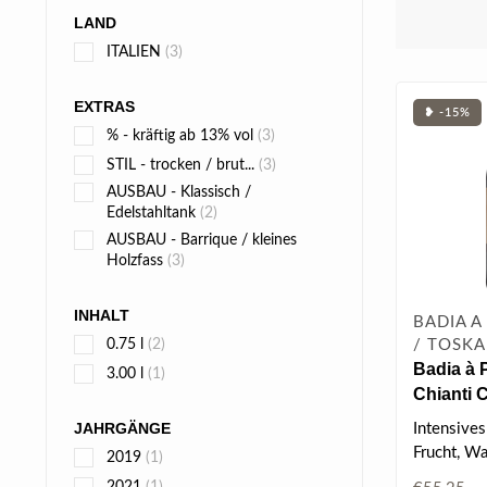
LAND
ITALIEN
(3)
EXTRAS
❥ -15%
% - kräftig ab 13% vol
(3)
STIL - trocken / brut...
(3)
AUSBAU - Klassisch /
Edelstahltank
(2)
AUSBAU - Barrique / kleines
Holzfass
(3)
INHALT
BADIA A
/ TOSKA
0.75 l
(2)
Badia à 
3.00 l
(1)
Chianti 
Selezio
JAHRGÄNGE
Intensives
0.75 l
Frucht, W
2019
(1)
Kirsche, v