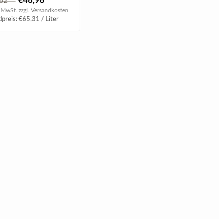
€48,98
,62
ge ..
. MwSt. zzgl.
Versandkosten
preis: €65,31 / Liter