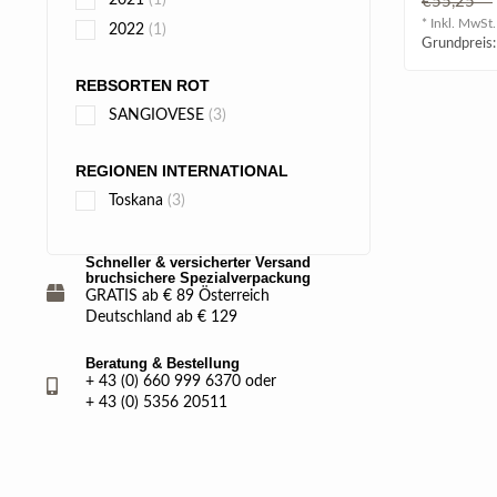
2021
(1)
€55,25
samtige ..
* Inkl. MwSt.
2022
(1)
Grundpreis:
REBSORTEN ROT
SANGIOVESE
(3)
REGIONEN INTERNATIONAL
Toskana
(3)
Schneller & versicherter Versand
bruchsichere Spezialverpackung
GRATIS ab € 89 Österreich
Deutschland ab € 129
Beratung & Bestellung
+ 43 (0) 660 999 6370 oder
+ 43 (0) 5356 20511