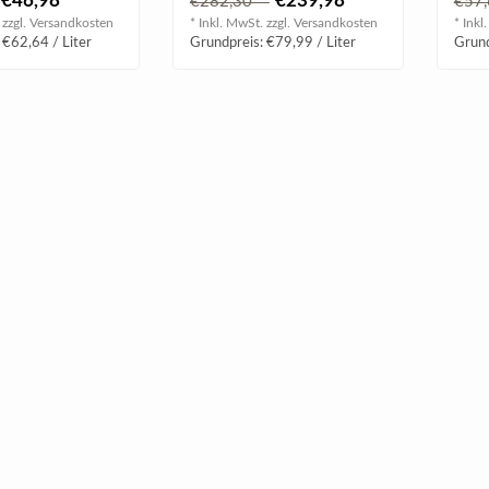
€46,98
€239,98
€282,30
€57
rote Früchte, balsamische
samti
 zzgl.
Versandkosten
* Inkl. MwSt. zzgl.
Versandkosten
* Inkl
No..
 €62,64 / Liter
Grundpreis: €79,99 / Liter
Grund