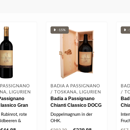
❥ -15%
❥ -
 PASSIGNANO
BADIA A PASSIGNANO
BAD
NA, LIGURIEN
/ TOSKANA, LIGURIEN
/ T
Passignano
Badia a Passignano
Bad
Classico Gran
Chianti Classico DOCG
Chia
ne DOCG 2021
Riserva 2019 Jeroboam
Sel
 Rubinrot, rote
Doppelmagnum in der
Inten
3.00 l
0.75
aldbeeren &
OHK.
Fruc
oll, weiche &
Schönes Rubinrot, reife
Kirs