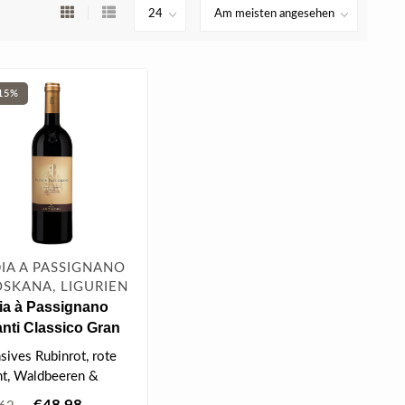
15%
IA A PASSIGNANO
OSKANA, LIGURIEN
ia à Passignano
nti Classico Gran
ezione DOCG 2022
sives Rubinrot, rote
 l
ht, Waldbeeren &
che, voll, weiche &