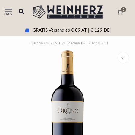
0
MENU
GRATIS Versand ab € 89 AT | € 129 DE
/
Oreno (ME/CS/PV) Toscana IGT 2022 0.75 l