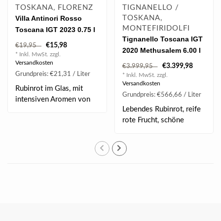
TOSKANA, FLORENZ
TIGNANELLO /
Villa Antinori Rosso
TOSKANA,
MONTEFIRIDOLFI
Toscana IGT 2023 0.75 l
Tignanello Toscana IGT
€15,98
€19,95
2020 Methusalem 6.00 l
* Inkl. MwSt. zzgl.
Versandkosten
€3.399,98
€3.999,95
Grundpreis: €21,31 / Liter
* Inkl. MwSt. zzgl.
Versandkosten
Rubinrot im Glas, mit
Grundpreis: €566,66 / Liter
intensiven Aromen von
Lebendes Rubinrot, reife
dunklen Früchten..
rote Frucht, schöne
Anklänge an fri..