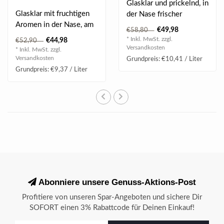
Glasklar und prickelnd, in
Glasklar mit fruchtigen
der Nase frischer
Aromen in der Nase, am
Zitrusduft, am Gaumen
€49,98
€58,80
Gaumen spritzig mit
weich und spr..
* Inkl. MwSt. zzgl.
€44,98
€52,90
edler Bitte..
Versandkosten
* Inkl. MwSt. zzgl.
Versandkosten
Grundpreis: €10,41 / Liter
Grundpreis: €9,37 / Liter
Abonniere unsere Genuss-Aktions-Post
Profitiere von unseren Spar-Angeboten und sichere Dir
SOFORT einen 3% Rabattcode für Deinen Einkauf!