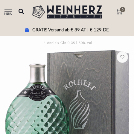
0
MENU
GRATIS Versand ab € 89 AT | € 129 DE
/
Annia's Gin 0.35 l 50% vol