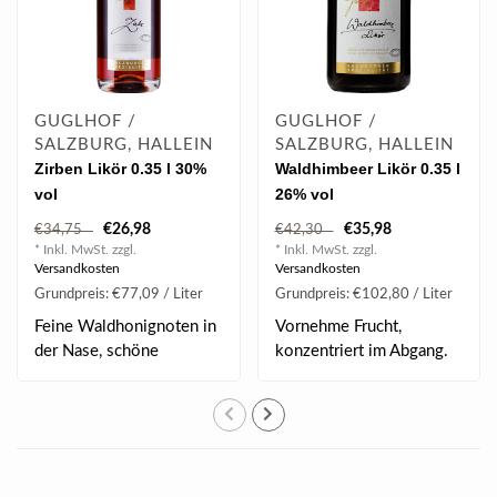
GUGLHOF /
GUGLHOF /
SALZBURG, HALLEIN
SALZBURG, HALLEIN
Zirben Likör 0.35 l 30%
Waldhimbeer Likör 0.35 l
vol
26% vol
€26,98
€35,98
€34,75
€42,30
* Inkl. MwSt. zzgl.
* Inkl. MwSt. zzgl.
Versandkosten
Versandkosten
Grundpreis: €77,09 / Liter
Grundpreis: €102,80 / Liter
Feine Waldhonignoten in
Vornehme Frucht,
der Nase, schöne
konzentriert im Abgang.
Balance, sehr weich..