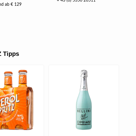
+ 43 (0) 5356 20511
nd ab € 129
 Tipps