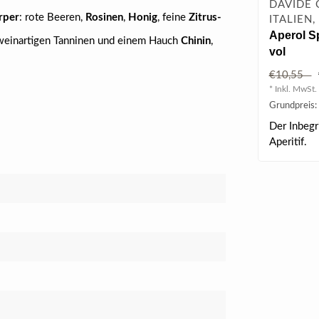
DAVIDE 
rper
: rote Beeren,
Rosinen
,
Honig
, feine
Zitrus-
ITALIEN
Aperol Sp
weinartigen Tanninen und einem Hauch
Chinin
,
vol
€10,55
* Inkl. MwSt. 
Grundpreis: 
Der Inbegr
Aperitif.