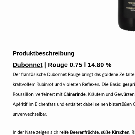
Produktbeschreibung
Dubonnet
| Rouge 0.75 l 14.80 %
Der französische Dubonnet Rouge bringt das goldene Zeitalter 
kraftvollem Rubinrot und violetten Reflexen. Die Basis:
gespr
Roussillon, verfeinert mit
Chinarinde
, Kräutern und Gewürzen
Apéritif im Eichenfass und entfaltet dabei seinen bittersüßen C
unverwechselbar.
In der Nase zeigen sich
reife Beerenfrüchte
,
süße Kirschen
,
R