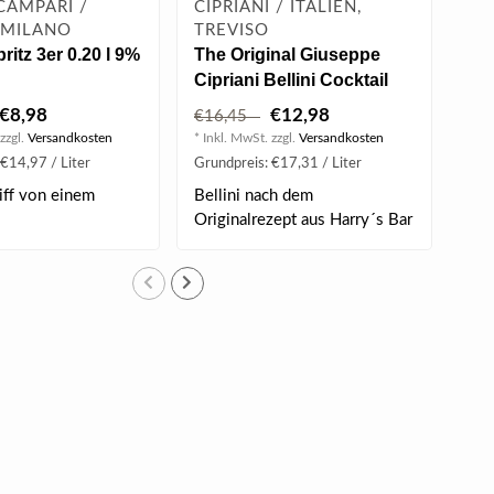
CAMPARI /
CIPRIANI / ITALIEN,
CIP
, MILANO
TREVISO
TR
ritz 3er 0.20 l 9%
The Original Giuseppe
The
Cipriani Bellini Cocktail
Cip
0.75 l 5.50% vol
0.2
€8,98
€12,98
€16,45
€7
zzgl.
Versandkosten
* Inkl. MwSt. zzgl.
Versandkosten
* Ink
€14,97 / Liter
Grundpreis: €17,31 / Liter
Grun
iff von einem
Bellini nach dem
Bel
Originalrezept aus Harry´s Bar
Ori
in Venedig. ..
in V