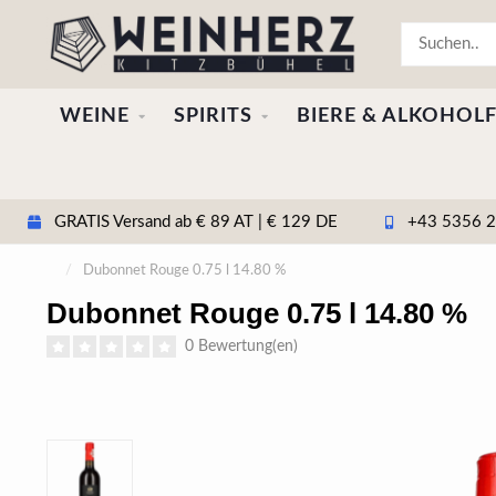
WEINE
SPIRITS
BIERE & ALKOHOLF
GRATIS Versand ab € 89 AT | € 129 DE
+43 5356 20
/
Dubonnet Rouge 0.75 l 14.80 %
Dubonnet Rouge 0.75 l 14.80 %
0 Bewertung(en)