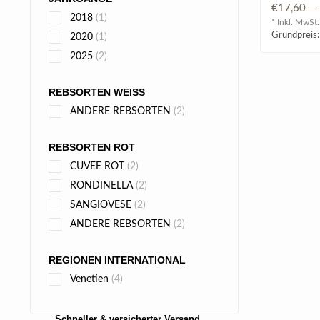
einen vol
€17,60
Weißwein 
2018
(1)
* Inkl. MwSt.
Grundpreis:
2020
(1)
2025
(2)
REBSORTEN WEISS
ANDERE REBSORTEN
(2)
REBSORTEN ROT
CUVEE ROT
(2)
RONDINELLA
(2)
SANGIOVESE
(2)
ANDERE REBSORTEN
(2)
REGIONEN INTERNATIONAL
Venetien
(4)
Schneller & versicherter Versand