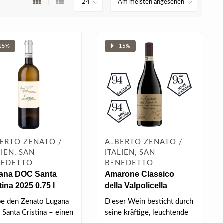
15%
❥ -15%
ERTO ZENATO /
ALBERTO ZENATO /
LIEN, SAN
ITALIEN, SAN
NEDETTO
BENEDETTO
ana DOC Santa
Amarone Classico
tina 2025 0.75 l
della Valpolicella
Riserva DOC 2018 0.75
be den Zenato Lugana
Dieser Wein besticht durch
l
Santa Cristina – einen
seine kräftige, leuchtende