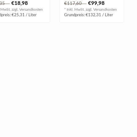
anten Weißwein mit
Farbe und offenbart mit s..
€18,98
€99,98
,35
€117,60
. MwSt. zzgl.
Versandkosten
* Inkl. MwSt. zzgl.
Versandkosten
preis: €25,31 / Liter
Grundpreis: €132,31 / Liter