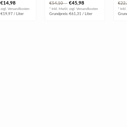
lmundigen
steht die reife Frucht im
eleg
€14,98
€45,98
€54,10
€22
mit ..
Zentrum ..
ko..
 zzgl.
Versandkosten
* Inkl. MwSt. zzgl.
Versandkosten
* Inkl
 €19,97 / Liter
Grundpreis: €61,31 / Liter
Grund