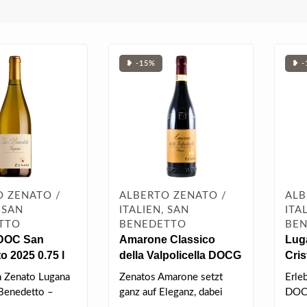
❥ -15%
❥ -
O ZENATO /
ALBERTO ZENATO /
ALB
 SAN
ITALIEN, SAN
ITA
TTO
BENEDETTO
BE
DOC San
Amarone Classico
Lug
o 2025 0.75 l
della Valpolicella DOCG
Cris
2020 0.75 l
n Zenato Lugana
Zenatos Amarone setzt
Erle
Benedetto –
ganz auf Eleganz, dabei
DOC 