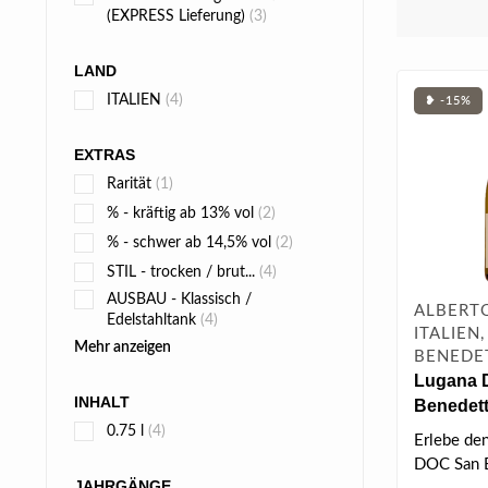
(EXPRESS Lieferung)
(3)
LAND
ITALIEN
(4)
❥ -15%
EXTRAS
Rarität
(1)
% - kräftig ab 13% vol
(2)
% - schwer ab 14,5% vol
(2)
STIL - trocken / brut...
(4)
AUSBAU - Klassisch /
ALBERT
Edelstahltank
(4)
ITALIEN,
Mehr anzeigen
BENEDE
Lugana 
INHALT
Benedett
0.75 l
(4)
Erlebe de
DOC San 
JAHRGÄNGE