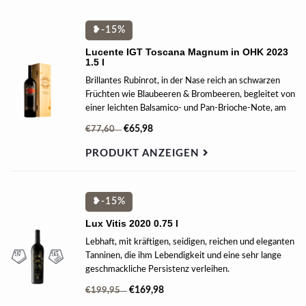
❥-15%
Lucente IGT Toscana Magnum in OHK 2023
1.5 l
Brillantes Rubinrot, in der Nase reich an schwarzen
Früchten wie Blaubeeren & Brombeeren, begleitet von
einer leichten Balsamico- und Pan-Brioche-Note, am
Gaumen weich mit einer schönen Frische,
€65,98
€77,60
umhüllenden Tanninen und einem langen Frucht-
Finish.
PRODUKT ANZEIGEN
❥-15%
Lux Vitis 2020 0.75 l
Lebhaft, mit kräftigen, seidigen, reichen und eleganten
Tanninen, die ihm Lebendigkeit und eine sehr lange
geschmackliche Persistenz verleihen.
€169,98
€199,95