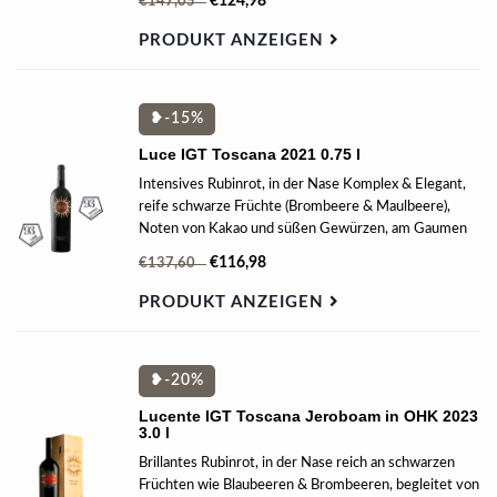
€124,98
€147,05
PRODUKT ANZEIGEN
❥-15%
Luce IGT Toscana 2021 0.75 l
Intensives Rubinrot, in der Nase Komplex & Elegant,
reife schwarze Früchte (Brombeere & Maulbeere),
Noten von Kakao und süßen Gewürzen, am Gaumen
harmonisch, lebendig, mit ausgezeichneter Struktur,
€116,98
€137,60
ausgeglichen, weiche & seidige Tannine im Finish.
PRODUKT ANZEIGEN
❥-20%
Lucente IGT Toscana Jeroboam in OHK 2023
3.0 l
Brillantes Rubinrot, in der Nase reich an schwarzen
Früchten wie Blaubeeren & Brombeeren, begleitet von