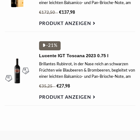
einer leichten Balsamico- und Pan-Brioche-Note, am
Gaumen weich mit einer schönen Frische,
€137,98
€172,50
umhüllenden Tanninen und einem langen Frucht-
Finish.
PRODUKT ANZEIGEN
❥-21%
Lucente IGT Toscana 2023 0.75 l
Brillantes Rubinrot, in der Nase reich an schwarzen
Früchten wie Blaubeeren & Brombeeren, begleitet von
einer leichten Balsamico- und Pan-Brioche-Note, am
Gaumen weich mit einer schönen Frische,
€27,98
€35,25
umhüllenden Tanninen und einem langen Frucht-
Finish.
PRODUKT ANZEIGEN