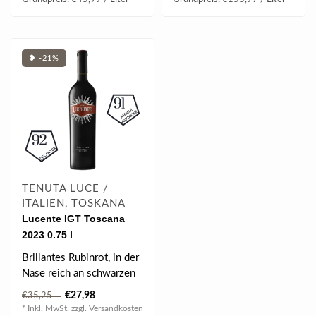
❥ -21%
TENUTA LUCE /
ITALIEN, TOSKANA
Lucente IGT Toscana
2023 0.75 l
Brillantes Rubinrot, in der
Nase reich an schwarzen
Früchten wie Blaubeeren
€27,98
€35,25
& ..
* Inkl. MwSt. zzgl.
Versandkosten