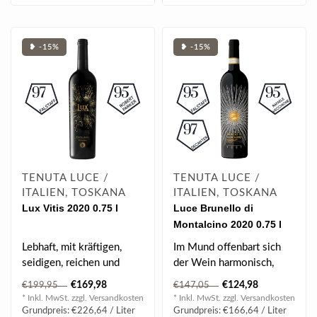
❥ -15%
❥ -15%
TENUTA LUCE /
TENUTA LUCE /
ITALIEN, TOSKANA
ITALIEN, TOSKANA
Lux Vitis 2020 0.75 l
Luce Brunello di
Montalcino 2020 0.75 l
Lebhaft, mit kräftigen,
Im Mund offenbart sich
seidigen, reichen und
der Wein harmonisch,
eleganten Tanninen, die
reichhaltig und von
€169,98
€124,98
€199,95
€147,05
ihm Leben..
großer Struktur..
* Inkl. MwSt. zzgl.
Versandkosten
* Inkl. MwSt. zzgl.
Versandkosten
Grundpreis: €226,64 / Liter
Grundpreis: €166,64 / Liter