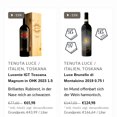
❥ -15%
❥ -15%
TENUTA LUCE /
TENUTA LUCE /
ITALIEN, TOSKANA
ITALIEN, TOSKANA
Lucente IGT Toscana
Luce Brunello di
Magnum in OHK 2023 1.5
Montalcino 2019 0.75 l
l
Brillantes Rubinrot, in der
Im Mund offenbart sich
Nase reich an schwarzen
der Wein harmonisch,
Früchten wie Blaubeeren
reichhaltig und von
€65,98
€124,98
€77,60
€147,05
& ..
großer Struktur..
* Inkl. MwSt. zzgl.
Versandkosten
* Inkl. MwSt. zzgl.
Versandkosten
Grundpreis: €43,99 / Liter
Grundpreis: €166,64 / Liter