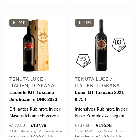
❥ -20%
❥ -15%
TENUTA LUCE /
TENUTA LUCE /
ITALIEN, TOSKANA
ITALIEN, TOSKANA
Lucente IGT Toscana
Luce IGT Toscana 2021
Jeroboam in OHK 2023
0.75 l
3.0 l
Brillantes Rubinrot, in der
Intensives Rubinrot, in der
Nase reich an schwarzen
Nase Komplex & Elegant,
Früchten wie Blaubeeren
reife schwarze Früchte
€137,98
€116,98
€172,50
€137,60
& ..
(Bro..
* Inkl. MwSt. zzgl.
Versandkosten
* Inkl. MwSt. zzgl.
Versandkosten
Grundpreis: €45,99 / Liter
Grundpreis: €155,97 / Liter