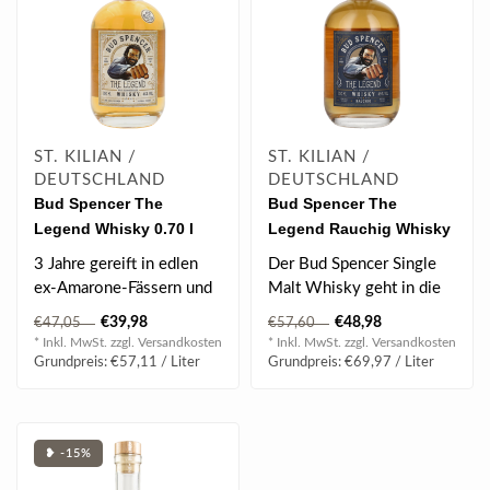
ST. KILIAN /
ST. KILIAN /
DEUTSCHLAND
DEUTSCHLAND
Bud Spencer The
Bud Spencer The
Legend Whisky 0.70 l
Legend Rauchig Whisky
46% vol * (Etikett/Label
0.70 l 49% vol *
3 Jahre gereift in edlen
Der Bud Spencer Single
leicht beschädigt)
(Etikett/Label leicht
ex-Amarone-Fässern und
Malt Whisky geht in die
beschädigt)
ex-Bourbon-Fässern.
zweite Runde. Für alle
€39,98
€48,98
€47,05
€57,60
100% reine..
harten Ju..
* Inkl. MwSt. zzgl.
Versandkosten
* Inkl. MwSt. zzgl.
Versandkosten
Grundpreis: €57,11 / Liter
Grundpreis: €69,97 / Liter
❥ -15%