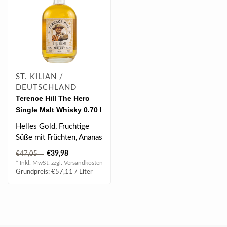
ST. KILIAN /
DEUTSCHLAND
Terence Hill The Hero
Single Malt Whisky 0.70 l
46% vol* (Etikett/Label
Helles Gold, Fruchtige
leicht beschädigt)
Süße mit Früchten, Ananas
und Kochbanane. Am
€39,98
€47,05
Gaumen Ka..
* Inkl. MwSt. zzgl.
Versandkosten
Grundpreis: €57,11 / Liter