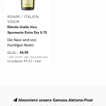
RIVANI / ITALIEN,
VIDOR
Ribolla Gialla Vino
Spumante Extra Dry 0.75
l 11% vol
Die Nase wird von
fruchtigen Noten
dominiert, darunter grüne
€6,98
€8,20
Äpfel, Zitrusfrü..
* Inkl. MwSt. zzgl.
Versandkosten
Grundpreis: €9,31 / Liter
Abonniere unsere Genuss-Aktions-Post