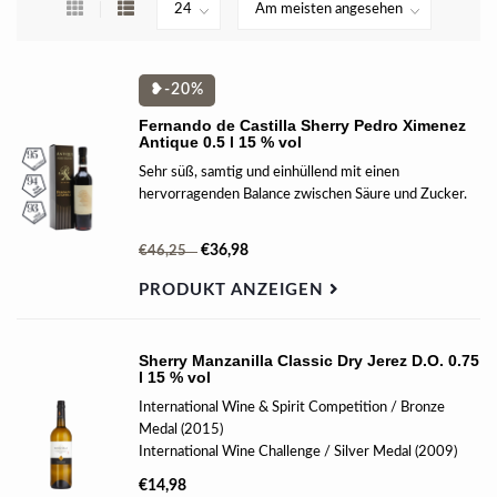
❥-20%
Fernando de Castilla Sherry Pedro Ximenez
Antique 0.5 l 15 % vol
Sehr süß, samtig und einhüllend mit einen
hervorragenden Balance zwischen Säure und Zucker.
BEWERTUNG
€36,98
€46,25
| 94 Falstaff |
| 95 Guia Penin |
PRODUKT ANZEIGEN
| 93 Wine Spectator |
Sherry Manzanilla Classic Dry Jerez D.O. 0.75
l 15 % vol
International Wine & Spirit Competition / Bronze
Medal (2015)
International Wine Challenge / Silver Medal (2009)
Decanter Awards / Bronze Medal (2009)
€14,98