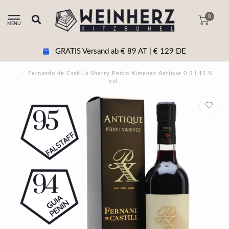
0
MENU
GRATIS Versand ab € 89 AT | € 129 DE
/
Fernando de Castilla Sherry Pedro Ximenez Antique 0.5 l 15 %
vol