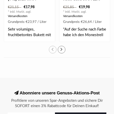
vol
€17,98
€19,98
€21,15
€25,85
* Inkl. MwSt. zzgl.
* Inkl. MwSt. zzgl.
Versandkosten
Versandkosten
Grundpreis: €23,97 / Liter
Grundpreis: €26,64 / Liter
Sehr volumiges,
"Auf der Suche nach Farbe
fruchtbetontes Bukett mit
habe ich den Monestrell
viel schwarzen Bee..
aus dem we..
Abonniere unsere Genuss-Aktions-Post
Profitiere von unseren Spar-Angeboten und sichere Dir
SOFORT einen 3% Rabattcode für Deinen Einkauf!