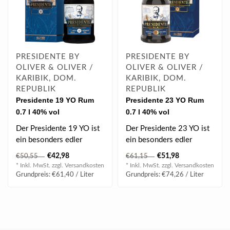
PRESIDENTE BY
PRESIDENTE BY
OLIVER & OLIVER /
OLIVER & OLIVER /
KARIBIK, DOM.
KARIBIK, DOM.
REPUBLIK
REPUBLIK
Presidente 19 YO Rum
Presidente 23 YO Rum
0.7 l 40% vol
0.7 l 40% vol
Der Presidente 19 YO ist
Der Presidente 23 YO ist
ein besonders edler
ein besonders edler
Tropfen, die aus Melasse
Tropfen, die aus Melasse
€42,98
€51,98
€50,55
€61,15
gebrannten..
gebrannten..
* Inkl. MwSt. zzgl.
Versandkosten
* Inkl. MwSt. zzgl.
Versandkosten
Grundpreis: €61,40 / Liter
Grundpreis: €74,26 / Liter