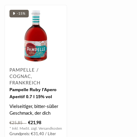
❥ -15%
PAMPELLE /
COGNAC,
FRANKREICH
Pampelle Ruby l'Apero
Aperitif 0.7 l 15% vol
Vielseitiger, bitter-süßer
Geschmack, der dich
einfach nur verzaubert...
€21,98
€25,85
* Inkl. MwSt. zzgl.
Versandkosten
Grundpreis: €31,40 / Liter