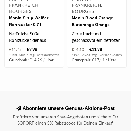
FRANKREICH,
FRANKREICH,
BOURGES
BOURGES
Monin Sirup Weißer
Monin Blood Orange
Rohrzucker 0.7 l
Blutorange Orange
Sanguine Sirup 0.7 l
Natürliche Süße.
Zitrusfrucht mit
Rohrzucker, der aus
geschackvollem tiefroten
erstklasigen Zuckerrohr
Blutorangenfleisch und
€9,98
€11,98
€11,75
€14,10
hergestellt wird..
eine zärtlich ..
* Inkl. MwSt. zzgl.
Versandkosten
* Inkl. MwSt. zzgl.
Versandkosten
Grundpreis: €14,26 / Liter
Grundpreis: €17,11 / Liter
Abonniere unsere Genuss-Aktions-Post
Profitiere von unseren Spar-Angeboten und sichere Dir
SOFORT einen 3% Rabattcode für Deinen Einkauf!