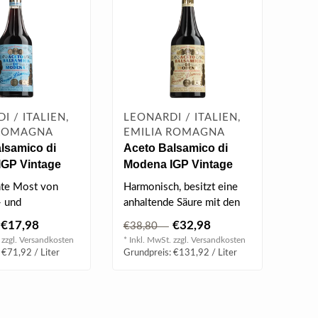
I / ITALIEN,
LEONARDI / ITALIEN,
 ROMAGNA
EMILIA ROMAGNA
lsamico di
Aceto Balsamico di
IGP Vintage
Modena IGP Vintage
Blu (250ml)
Estense Giallo (250ml)
te Most von
Harmonisch, besitzt eine
- und
anhaltende Säure mit den
trauben
typischen Fruchtnoten von
€17,98
€32,98
€38,80
t mit
Tra..
 zzgl.
Versandkosten
* Inkl. MwSt. zzgl.
Versandkosten
..
 €71,92 / Liter
Grundpreis: €131,92 / Liter