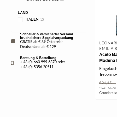
LAND
ITALIEN
(2)
Schneller & versicherter Versand
bruchsichere Spezialverpackung
GRATIS ab € 89 Österreich
LEONARD
Deutschland ab € 129
EMILIA
Aceto Ba
Beratung & Bestellung
Modena 
+ 43 (0) 660 999 6370 oder
Estense 
+ 43 (0) 5356 20511
Eingekoch
Trebbiano
Lambrusco
€21,15
kombinier
* Inkl. MwSt.
Weinessig.
Grundpreis: