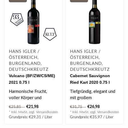
HANS IGLER /
HANS IGLER /
ÖSTERREICH,
ÖSTERREICH,
BURGENLAND,
BURGENLAND,
DEUTSCHKREUTZ
DEUTSCHKREUTZ
Vulcano (BF/ZW/CS/ME)
Cabernet Sauvignon
2021 0.75 l
Ried Kart 2020 0.75 l
Harmonische Frucht,
Tiefgründig, elegant und
voller Körper und
mit großem
eleganter Abgang.
Reifepotenzial.
€21,98
€26,98
€25,85
€31,75
* Inkl. MwSt. zzgl.
Versandkosten
* Inkl. MwSt. zzgl.
Versandkosten
BEWERTUNG
Grundpreis: €29,31 / Liter
Grundpreis: €35,97 / Liter
| 93 Fal..