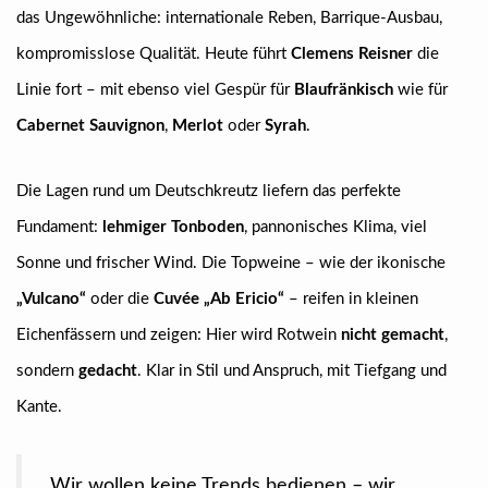
das Ungewöhnliche: internationale Reben, Barrique-Ausbau,
kompromisslose Qualität. Heute führt
Clemens Reisner
die
Linie fort – mit ebenso viel Gespür für
Blaufränkisch
wie für
Cabernet Sauvignon
,
Merlot
oder
Syrah
.
Die Lagen rund um Deutschkreutz liefern das perfekte
Fundament:
lehmiger Tonboden
, pannonisches Klima, viel
Sonne und frischer Wind. Die Topweine – wie der ikonische
„Vulcano“
oder die
Cuvée „Ab Ericio“
– reifen in kleinen
Eichenfässern und zeigen: Hier wird Rotwein
nicht gemacht
,
sondern
gedacht
. Klar in Stil und Anspruch, mit Tiefgang und
Kante.
„Wir wollen keine Trends bedienen – wir