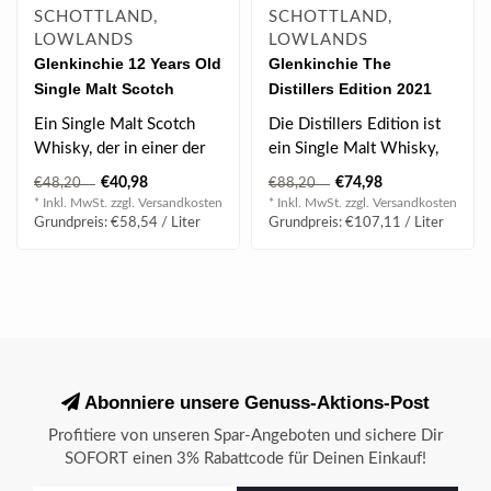
SCHOTTLAND,
SCHOTTLAND,
LOWLANDS
LOWLANDS
Glenkinchie 12 Years Old
Glenkinchie The
Single Malt Scotch
Distillers Edition 2021
Whisky 0.7 l 43% vol
Single Malt Scotch
Ein Single Malt Scotch
Die Distillers Edition ist
Whisky 0.7 l 43% vol
Whisky, der in einer der
ein Single Malt Whisky,
wenig verbliebenen
der 10 Jahre in Refill
€40,98
€74,98
€48,20
€88,20
Brennereien d..
Casks ..
* Inkl. MwSt. zzgl.
Versandkosten
* Inkl. MwSt. zzgl.
Versandkosten
Grundpreis: €58,54 / Liter
Grundpreis: €107,11 / Liter
Abonniere unsere Genuss-Aktions-Post
Profitiere von unseren Spar-Angeboten und sichere Dir
SOFORT einen 3% Rabattcode für Deinen Einkauf!