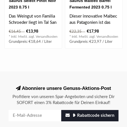
Saurus Select Pinot Noir
Saurus Malbec Barrel
2023 0.75 l
Fermented 2023 0.75 l
Das Weingut von Familia
Dieser innovative Malbec
Schroeder liegt im Tal San
aus Patagonien ist das
Patricio del Chañar auf
Ergebnis sorgfältig von
€13,98
€17,98
€16,45
€22,35
39°..
Hand ge..
* Inkl. MwSt. zzgl.
Versandkosten
* Inkl. MwSt. zzgl.
Versandkosten
Grundpreis: €18,64 / Liter
Grundpreis: €23,97 / Liter
Abonniere unsere Genuss-Aktions-Post
Profitiere von unseren Spar-Angeboten und sichere Dir
SOFORT einen 3% Rabattcode für Deinen Einkauf!
❥ Rabattcode sichern