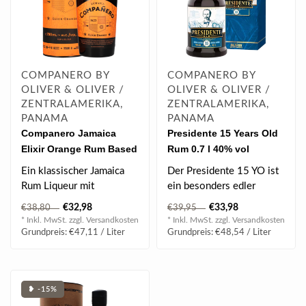
COMPANERO BY
COMPANERO BY
OLIVER & OLIVER /
OLIVER & OLIVER /
ZENTRALAMERIKA,
ZENTRALAMERIKA,
PANAMA
PANAMA
Companero Jamaica
Presidente 15 Years Old
Elixir Orange Rum Based
Rum 0.7 l 40% vol
Spirit 0.7 l 40% vol
Ein klassischer Jamaica
Der Presidente 15 YO ist
Rum Liqueur mit
ein besonders edler
tropischen Aromen von
Tropfen und reift nach
€32,98
€33,98
€38,80
€39,95
Orangen & Kokosnus..
dem Solera-V..
* Inkl. MwSt. zzgl.
Versandkosten
* Inkl. MwSt. zzgl.
Versandkosten
Grundpreis: €47,11 / Liter
Grundpreis: €48,54 / Liter
❥ -15%