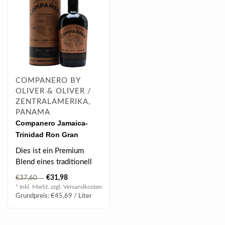
COMPANERO BY
OLIVER & OLIVER /
ZENTRALAMERIKA,
PANAMA
Companero Jamaica-
Trinidad Ron Gran
Reserva Rum 0.7 l 40%
Dies ist ein Premium
vol
Blend eines traditionell
jamaikanischen Pot Still
€31,98
€37,60
Rum und e..
* Inkl. MwSt. zzgl.
Versandkosten
Grundpreis: €45,69 / Liter