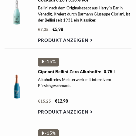
Cocktail 0.20 l 5.50% vol
Bellini nach dem Originalrezept aus Harry´s Bar in
Venedig. Kreiert durch Barmann Giuseppe Cipriani, ist
der Bellini seit 1931 ein Klassiker.
€5,98
€7,05
PRODUKT ANZEIGEN
❥-15%
Cipriani Bellini Zero Alkoholfrei 0.75 l
Alkoholfreies Meisterwerk mit intensivem
Pfirsichgeschmack.
€12,98
€15,25
PRODUKT ANZEIGEN
❥-15%