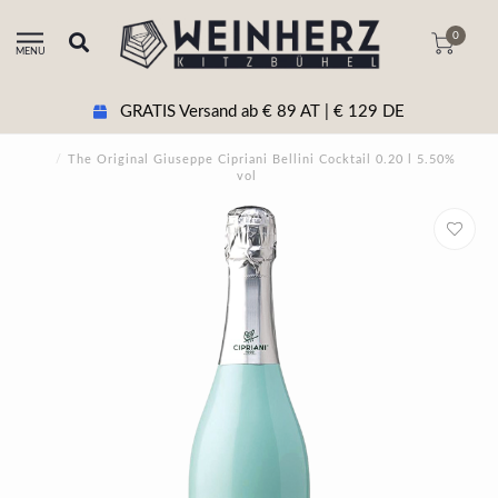
0
MENU
GRATIS Versand ab € 89 AT | € 129 DE
/
The Original Giuseppe Cipriani Bellini Cocktail 0.20 l 5.50%
vol