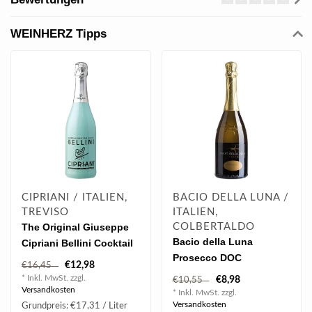
WEINHERZ Tipps
CIPRIANI / ITALIEN,
BACIO DELLA LUNA /
TREVISO
ITALIEN,
The Original Giuseppe
COLBERTALDO
Bacio della Luna
Cipriani Bellini Cocktail
Prosecco DOC
0.75 l 5.50% vol
€12,98
€16,45
Spumante Extra Dry 0.75
* Inkl. MwSt. zzgl.
€8,98
€10,55
l 11% vol
Versandkosten
* Inkl. MwSt. zzgl.
Versandkosten
Grundpreis: €17,31 / Liter