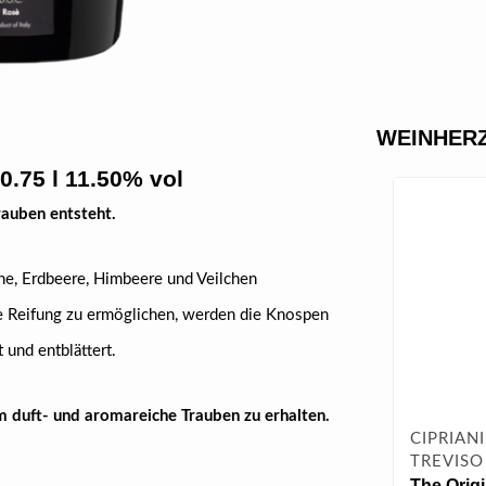
WEINHERZ
0.75 l 11.50% vol
rauben entsteht.
ne, Erdbeere, Himbeere und Veilchen
e Reifung zu ermöglichen, werden die Knospen
 und entblättert.
m duft- und aromareiche Trauben zu erhalten.
CIPRIANI
TREVISO
The Orig