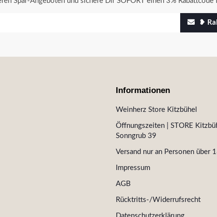
seren Spar-Angeboten und sichere Dir SOFORT einen 3% Rabattcode f
❥ Rab
Informationen
Weinherz Store Kitzbühel
Öffnungszeiten | STORE Kitzbüh
Sonngrub 39
Versand nur an Personen über 1
Impressum
AGB
Rücktritts-/Widerrufsrecht
Datenschutzerklärung