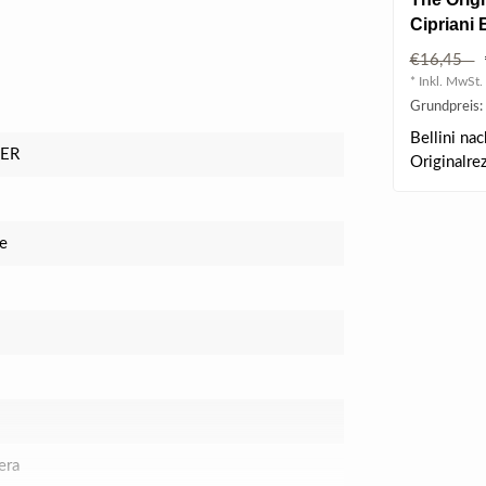
Cipriani B
0.75 l 5.
€16,45
* Inkl. MwSt. 
Grundpreis: 
Bellini na
LER
Originalre
in Venedig.
e
era