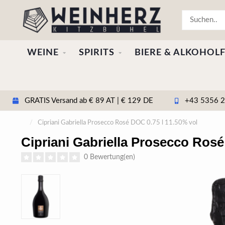
WEINE
SPIRITS
BIERE & ALKOHOLF
GRATIS Versand ab € 89 AT | € 129 DE
+43 5356 20
/
Cipriani Gabriella Prosecco Rosé DOC 0.75 l 11.50% vol
Cipriani Gabriella Prosecco Rosé
0 Bewertung(en)