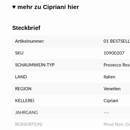
♥ mehr zu Cipriani hier
Steckbrief
Artikelnummer:
01 BESTSEL
SKU
10900207
SCHAUMWEIN-TYP
Prosecco Ros
LAND
Italien
REGION
Venetien
KELLEREI
Cipriani
JAHRGANG
---
REBSORTE(N)
Pinot Noir, Gl