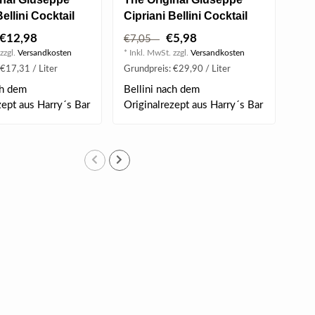
ellini Cocktail
Cipriani Bellini Cocktail
Pr
50% vol
0.20 l 5.50% vol
Ext
€12,98
€5,98
€7,05
€1
zzgl.
Versandkosten
* Inkl. MwSt. zzgl.
Versandkosten
* Ink
€17,31 / Liter
Grundpreis: €29,90 / Liter
Grun
ch dem
Bellini nach dem
Str
zept aus Harry´s Bar
Originalrezept aus Harry´s Bar
Fru
 ..
in Venedig. ..
Fr..