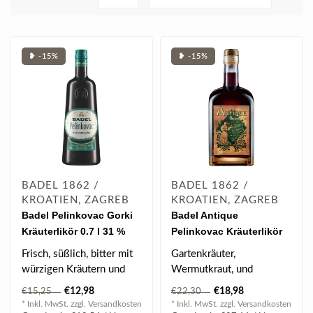
❥ -15%
❥ -15%
BADEL 1862 /
BADEL 1862 /
KROATIEN, ZAGREB
KROATIEN, ZAGREB
Badel Pelinkovac Gorki
Badel Antique
Kräuterlikör 0.7 l 31 %
Pelinkovac Kräuterlikör
vol
0.7 l 35 % vol
Frisch, süßlich, bitter mit
Gartenkräuter,
würzigen Kräutern und
Wermutkraut, und
feinen Gewürzen...
Gewürze.
€12,98
€18,98
€15,25
€22,30
* Inkl. MwSt. zzgl.
Versandkosten
* Inkl. MwSt. zzgl.
Versandkosten