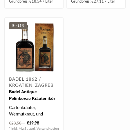
Grundpreis: €18,54 / Liter
Grundpreis: €27,11 / Liter
❥ -15%
BADEL 1862 /
KROATIEN, ZAGREB
Badel Antique
Pelinkovac Kräuterlikör
mit GB 0.7 l 35% vol
Gartenkräuter,
Wermutkraut, und
Gewürze.
€19,98
€23,50
* Inkl. MwSt. zzgl.
Versandkosten