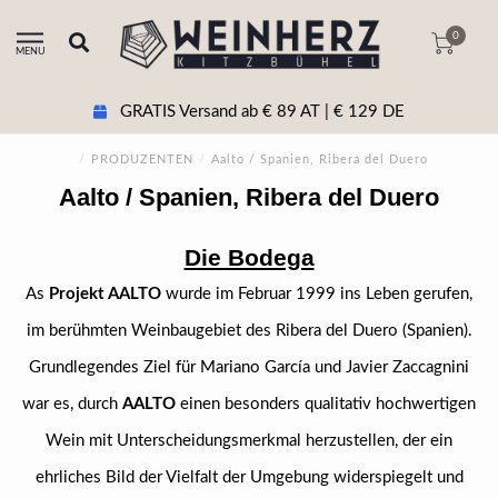
0
MENU
GRATIS Versand ab € 89 AT | € 129 DE
/
PRODUZENTEN
/
Aalto / Spanien, Ribera del Duero
Aalto / Spanien, Ribera del Duero
Die Bodega
As
Projekt AALTO
wurde im Februar 1999 ins Leben gerufen,
im berühmten Weinbaugebiet des Ribera del Duero (Spanien).
Grundlegendes Ziel für Mariano García und Javier Zaccagnini
war es, durch
AALTO
einen besonders qualitativ hochwertigen
Wein mit Unterscheidungsmerkmal herzustellen, der ein
ehrliches Bild der Vielfalt der Umgebung widerspiegelt und