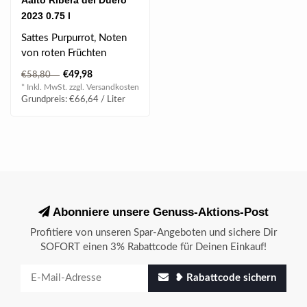
Aalto Ribera del Duero
2023 0.75 l
Sattes Purpurrot, Noten
von roten Früchten
zusammen mit subtilen
€49,98
€58,80
Aromen von Gew..
* Inkl. MwSt. zzgl.
Versandkosten
Grundpreis: €66,64 / Liter
Abonniere unsere Genuss-Aktions-Post
Profitiere von unseren Spar-Angeboten und sichere Dir
SOFORT einen 3% Rabattcode für Deinen Einkauf!
❥ Rabattcode sichern