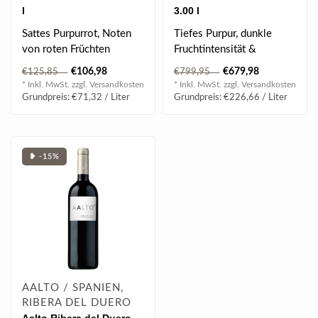
l
3.00 l
Sattes Purpurrot, Noten
Tiefes Purpur, dunkle
von roten Früchten
Fruchtintensität &
zusammen mit subtilen
elegante Gewürznoten,
€106,98
€679,98
€125,85
€799,95
Aromen von Gew..
frisch & dicht ..
* Inkl. MwSt. zzgl.
Versandkosten
* Inkl. MwSt. zzgl.
Versandkosten
Grundpreis: €71,32 / Liter
Grundpreis: €226,66 / Liter
❥ -15%
AALTO / SPANIEN,
RIBERA DEL DUERO